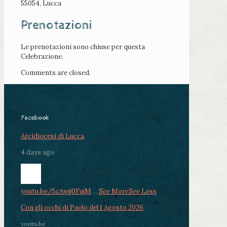
55054, Lucca
Prenotazioni
Le prenotazioni sono chiuse per questa
Celebrazione.
Comments are closed.
Facebook
Arcidiocesi di Lucca
4 days ago
youtu.be/5cAwjj0FujM
...
See More
See Less
Con gli occhi di Paolo del 1 Agosto 2026
youtu.be