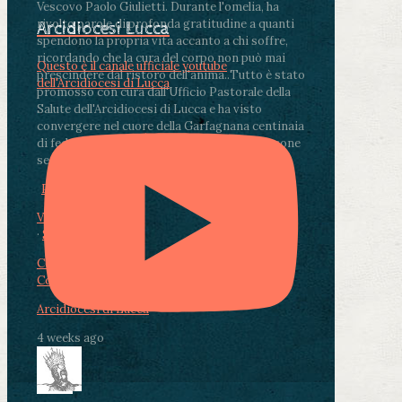
Vescovo Paolo Giulietti. Durante l'omelia, ha
rivolto parole di profonda gratitudine a quanti
Arcidiocesi Lucca
spendono la propria vita accanto a chi soffre,
ricordando che la cura del corpo non può mai
Questo è il canale ufficiale youtube
prescindere dal ristoro dell'anima.
.
Tutto è stato
dell'Arcidiocesi di Lucca
promosso con cura dall'Ufficio Pastorale della
Salute dell'Arcidiocesi di Lucca e ha visto
convergere nel cuore della Garfagnana centinaia
di fedeli, operatori sanitari, volontari e persone
segnate dalla malattia.
...
See More
See Less
Photo
View on Facebook
·
Share
Condividi su Facebook
Condividi su Twitter
Condividi su LinkedIn
Condividi via email
Arcidiocesi di Lucca
4 weeks ago