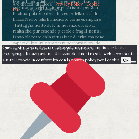
Mons. Paolo Giulietti ha presieduto stamani la
Arcidiocesi di Lucca -
Privacy Policy
-
Cookie
solenne concelebrazione eucaristica per San
Info
- Copyright reserved
Paolino, patrono della diocesi e della città di
Lucca.
Nell’omelia ha indicato come esemplare
«l’atteggiamento delle minoranze creative:
realtà che, pur essendo piccole e fragili, non si
fanno bloccare dalla situazione di crisi, ma sono
capaci di intuire e praticare percorsi nuovi da
Questo sito web utilizza i cookie solamente per migliorare la tua
cui sorgono realtà diverse e per certi versi
esperienza di navigazione. Utilizzando il nostro sito web acconsenti
inedite».
a tutti i cookie in conformità con la nostra policy per i cookie.
Ok