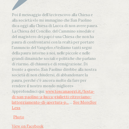
Poi il messaggio dell’Arcivescovo alla Chiesa e
alla società:
«Io mi immagino che San Paolino
dica oggi alla Chiesa di Lucca di non avere paura.
La Chiesa del Concilio, del Cammino sinodale e
del magistero dei papi è una Chiesa che non ha
paura di confrontarsi con la realtà per portare
l'annuncio del Vangelo»
.
«Vediamo tanti segni
della paura intorno a noi, nelle piccole e nelle
grandi dinamiche sociali e politiche che parlano
di riarmo, di chiusura e di remigrazione. Di
fronte a questo, San Paolino direbbe alla nostra
società di non chiudersi, di abbandonare la
paura, perché c'è ancora molto da fare per
rendere il nostro mondo migliore»
Approfondisci qui:
www.toscanaoggi.it/festa-
di-san-paolino-a-lucca-giulietti-ritroviamo-
latteggiamento-di-apertura-p...
...
See More
See
Less
Photo
View on Facebook