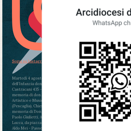
Segui su Instagram
Martedì 4 agosto2026
ore 11:30 - Lucca, Scuola
dell’Infanzia don Aldo Mei - Viale Castruccio
Castracani 435 - Inaugurazione murales in
memoria di don Aldo Mei curato dal Liceo
Artistico e Musicale “Passaglia”
.
ore 18 - Fiano
(Pescaglia), Chiesa parrocchiale - Messa in
memoria di Don Aldo Mei celebrata da mons.
Paolo Giulietti, Arcivescovo di Lucca
.
ore 20.30 -
Lucca, da piazza San Michele al Cippo di don
Aldo Mei - Passeggiata della Memoria in alcuni