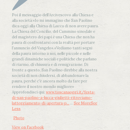
Poi il messaggio dell’Arcivescovo alla Chiesa e
alla società:
«Io mi immagino che San Paolino
dica oggi alla Chiesa di Lucca di non avere paura.
La Chiesa del Concilio, del Cammino sinodale e
del magistero dei papi è una Chiesa che non ha
paura di confrontarsi con la realtà per portare
l'annuncio del Vangelo»
.
«Vediamo tanti segni
della paura intorno a noi, nelle piccole e nelle
grandi dinamiche sociali e politiche che parlano
di riarmo, di chiusura e di remigrazione. Di
fronte a questo, San Paolino direbbe alla nostra
società di non chiudersi, di abbandonare la
paura, perché c'è ancora molto da fare per
rendere il nostro mondo migliore»
Approfondisci qui:
www.toscanaoggi.it/festa-
di-san-paolino-a-lucca-giulietti-ritroviamo-
latteggiamento-di-apertura-p...
...
See More
See
Less
Photo
View on Facebook