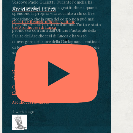
Vescovo Paolo Giulietti. Durante l'omelia, ha
rivolto parole di profonda gratitudine a quanti
Arcidiocesi Lucca
spendono la propria vita accanto a chi soffre,
ricordando che la cura del corpo non può mai
Questo è il canale ufficiale youtube
prescindere dal ristoro dell'anima.
.
Tutto è stato
dell'Arcidiocesi di Lucca
promosso con cura dall'Ufficio Pastorale della
Salute dell'Arcidiocesi di Lucca e ha visto
convergere nel cuore della Garfagnana centinaia
di fedeli, operatori sanitari, volontari e persone
segnate dalla malattia.
...
See More
See Less
Photo
View on Facebook
·
Share
Condividi su Facebook
Condividi su Twitter
Condividi su LinkedIn
Condividi via email
Arcidiocesi di Lucca
4 weeks ago