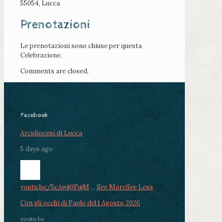
55054, Lucca
Prenotazioni
Le prenotazioni sono chiuse per questa
Celebrazione.
Comments are closed.
Facebook
Arcidiocesi di Lucca
5 days ago
youtu.be/5cAwjj0FujM
...
See More
See Less
Con gli occhi di Paolo del 1 Agosto 2026
youtu.be