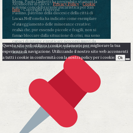
Mons. Paolo Giulietti ha presieduto stamani la
Arcidiocesi di Lucca -
Privacy Policy
-
Cookie
solenne concelebrazione eucaristica per San
Info
- Copyright reserved
Paolino, patrono della diocesi e della città di
Lucca.
Nell’omelia ha indicato come esemplare
«l’atteggiamento delle minoranze creative:
realtà che, pur essendo piccole e fragili, non si
fanno bloccare dalla situazione di crisi, ma sono
capaci di intuire e praticare percorsi nuovi da
Questo sito web utilizza i cookie solamente per migliorare la tua
cui sorgono realtà diverse e per certi versi
esperienza di navigazione. Utilizzando il nostro sito web acconsenti
inedite».
a tutti i cookie in conformità con la nostra policy per i cookie.
Ok