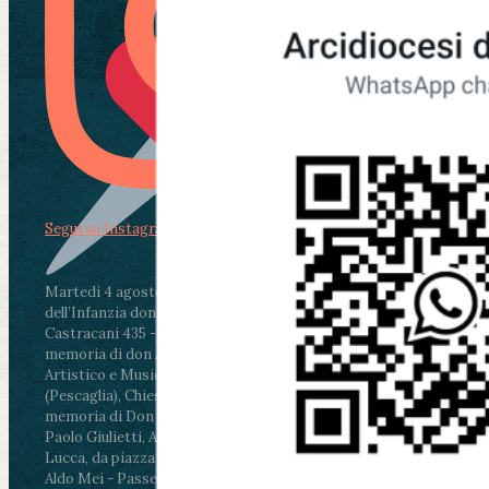
Segui su Instagram
Martedì 4 agosto2026
ore 11:30 - Lucca, Scuola
dell’Infanzia don Aldo Mei - Viale Castruccio
Castracani 435 - Inaugurazione murales in
memoria di don Aldo Mei curato dal Liceo
Artistico e Musicale “Passaglia”
.
ore 18 - Fiano
(Pescaglia), Chiesa parrocchiale - Messa in
memoria di Don Aldo Mei celebrata da mons.
Paolo Giulietti, Arcivescovo di Lucca
.
ore 20.30 -
Lucca, da piazza San Michele al Cippo di don
Aldo Mei - Passeggiata della Memoria in alcuni