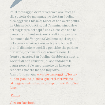
Poi il messaggio dell’Arcivescovo alla Chiesa e
alla società:
«Io mi immagino che San Paolino
dica oggi alla Chiesa di Lucca di non avere paura.
La Chiesa del Concilio, del Cammino sinodale e
del magistero dei papi è una Chiesa che non ha
paura di confrontarsi con la realtà per portare
l'annuncio del Vangelo»
.
«Vediamo tanti segni
della paura intorno a noi, nelle piccole e nelle
grandi dinamiche sociali e politiche che parlano
di riarmo, di chiusura e di remigrazione. Di
fronte a questo, San Paolino direbbe alla nostra
società di non chiudersi, di abbandonare la
paura, perché c'è ancora molto da fare per
rendere il nostro mondo migliore»
Approfondisci qui:
www.toscanaoggi.it/festa-
di-san-paolino-a-lucca-giulietti-ritroviamo-
latteggiamento-di-apertura-p...
...
See More
See
Less
Photo
View on Facebook