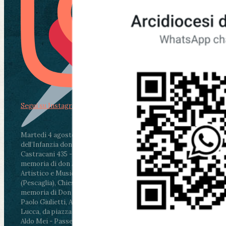
Segui su Instagram
Martedì 4 agosto2026
ore 11:30 - Lucca, Scuola
dell’Infanzia don Aldo Mei - Viale Castruccio
Castracani 435 - Inaugurazione murales in
memoria di don Aldo Mei curato dal Liceo
Artistico e Musicale “Passaglia”
.
ore 18 - Fiano
(Pescaglia), Chiesa parrocchiale - Messa in
memoria di Don Aldo Mei celebrata da mons.
Paolo Giulietti, Arcivescovo di Lucca
.
ore 20.30 -
Lucca, da piazza San Michele al Cippo di don
Aldo Mei - Passeggiata della Memoria in alcuni