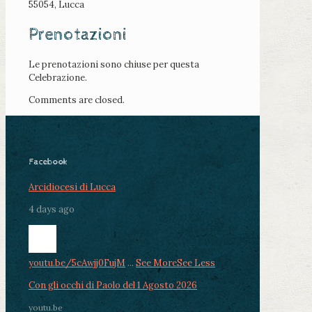
55054, Lucca
Prenotazioni
Le prenotazioni sono chiuse per questa
Celebrazione.
Comments are closed.
Facebook
Arcidiocesi di Lucca
4 days ago
youtu.be/5cAwjj0FujM
...
See More
See Less
Con gli occhi di Paolo del 1 Agosto 2026
youtu.be