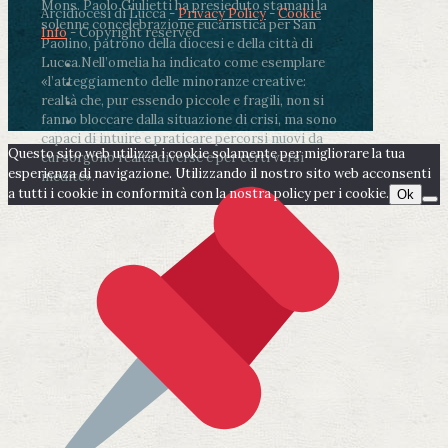
Mons. Paolo Giulietti ha presieduto stamani la
Arcidiocesi di Lucca -
Privacy Policy
-
Cookie
solenne concelebrazione eucaristica per San
Info
- Copyright reserved
Paolino, patrono della diocesi e della città di
Lucca.
Nell’omelia ha indicato come esemplare
«l’atteggiamento delle minoranze creative:
realtà che, pur essendo piccole e fragili, non si
fanno bloccare dalla situazione di crisi, ma sono
capaci di intuire e praticare percorsi nuovi da
Questo sito web utilizza i cookie solamente per migliorare la tua
cui sorgono realtà diverse e per certi versi
esperienza di navigazione. Utilizzando il nostro sito web acconsenti
inedite».
a tutti i cookie in conformità con la nostra policy per i cookie.
Ok