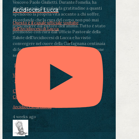
Vescovo Paolo Giulietti. Durante l'omelia, ha
rivolto parole di profonda gratitudine a quanti
Arcidiocesi Lucca
spendono la propria vita accanto a chi soffre,
ricordando che la cura del corpo non può mai
Questo è il canale ufficiale youtube
prescindere dal ristoro dell'anima.
.
Tutto è stato
dell'Arcidiocesi di Lucca
promosso con cura dall'Ufficio Pastorale della
Salute dell'Arcidiocesi di Lucca e ha visto
convergere nel cuore della Garfagnana centinaia
di fedeli, operatori sanitari, volontari e persone
segnate dalla malattia.
...
See More
See Less
Photo
View on Facebook
·
Share
Condividi su Facebook
Condividi su Twitter
Condividi su LinkedIn
Condividi via email
Arcidiocesi di Lucca
4 weeks ago