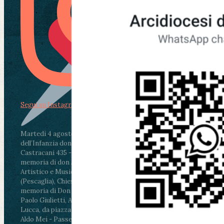
Segui su Instagram
Martedì 4 agosto2026
ore 11:30 - Lucca, Scuola
dell’Infanzia don Aldo Mei - Viale Castruccio
Castracani 435 - Inaugurazione murales in
memoria di don Aldo Mei curato dal Liceo
Artistico e Musicale “Passaglia”
.
ore 18 - Fiano
(Pescaglia), Chiesa parrocchiale - Messa in
memoria di Don Aldo Mei celebrata da mons.
Paolo Giulietti, Arcivescovo di Lucca
.
ore 20.30 -
Lucca, da piazza San Michele al Cippo di don
Aldo Mei - Passeggiata della Memoria in alcuni