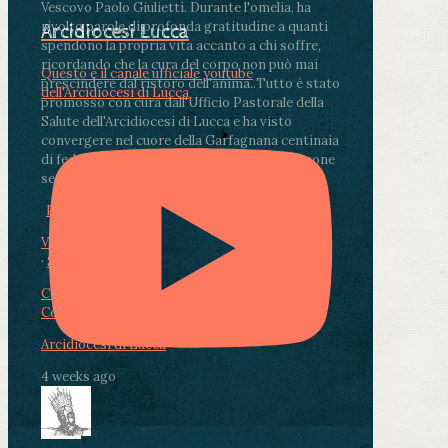
Vescovo Paolo Giulietti. Durante l'omelia, ha
rivolto parole di profonda gratitudine a quanti
Arcidiocesi Lucca
spendono la propria vita accanto a chi soffre,
ricordando che la cura del corpo non può mai
Questo è il canale ufficiale youtube
prescindere dal ristoro dell'anima.
.
Tutto è stato
dell'Arcidiocesi di Lucca
promosso con cura dall'Ufficio Pastorale della
Salute dell'Arcidiocesi di Lucca e ha visto
convergere nel cuore della Garfagnana centinaia
di fedeli, operatori sanitari, volontari e persone
segnate dalla malattia.
...
See More
See Less
Photo
View on Facebook
·
Share
Condividi su Facebook
Condividi su Twitter
Condividi su LinkedIn
Condividi via email
Arcidiocesi di Lucca
4 weeks ago