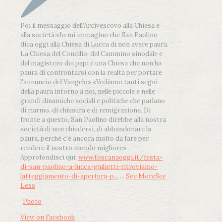
Poi il messaggio dell’Arcivescovo alla Chiesa e
alla società:
«Io mi immagino che San Paolino
dica oggi alla Chiesa di Lucca di non avere paura.
La Chiesa del Concilio, del Cammino sinodale e
del magistero dei papi è una Chiesa che non ha
paura di confrontarsi con la realtà per portare
l'annuncio del Vangelo»
.
«Vediamo tanti segni
della paura intorno a noi, nelle piccole e nelle
grandi dinamiche sociali e politiche che parlano
di riarmo, di chiusura e di remigrazione. Di
fronte a questo, San Paolino direbbe alla nostra
società di non chiudersi, di abbandonare la
paura, perché c'è ancora molto da fare per
rendere il nostro mondo migliore»
Approfondisci qui:
www.toscanaoggi.it/festa-
di-san-paolino-a-lucca-giulietti-ritroviamo-
latteggiamento-di-apertura-p...
...
See More
See
Less
Photo
View on Facebook