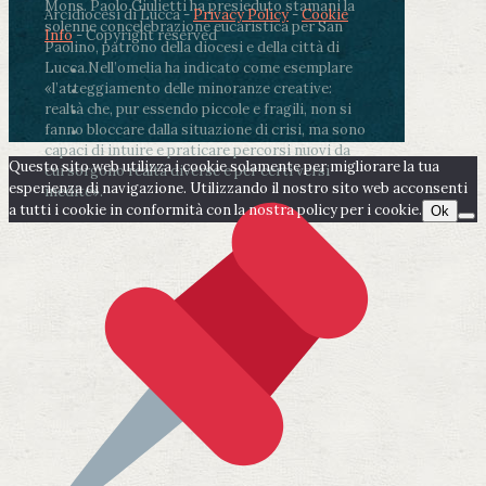
Mons. Paolo Giulietti ha presieduto stamani la
Arcidiocesi di Lucca -
Privacy Policy
-
Cookie
solenne concelebrazione eucaristica per San
Info
- Copyright reserved
Paolino, patrono della diocesi e della città di
Lucca.
Nell’omelia ha indicato come esemplare
«l’atteggiamento delle minoranze creative:
realtà che, pur essendo piccole e fragili, non si
fanno bloccare dalla situazione di crisi, ma sono
capaci di intuire e praticare percorsi nuovi da
Questo sito web utilizza i cookie solamente per migliorare la tua
cui sorgono realtà diverse e per certi versi
esperienza di navigazione. Utilizzando il nostro sito web acconsenti
inedite».
a tutti i cookie in conformità con la nostra policy per i cookie.
Ok