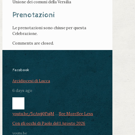
Unione dei comuni della Versilia
Prenotazioni
Le prenotazioni sono chiuse per questa
Celebrazione.
Comments are closed.
Facebook
Arcidiocesi di Lucca
6 days ago
youtu.be/5cAwjj0FujM
...
See More
See Less
Con gli occhi di Paolo del 1 Agosto 2026
youtu.be