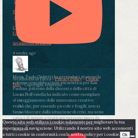
Photo
View on Facebook
·
Share
Condividi su Facebook
Condividi su Twitter
Condividi su LinkedIn
Condividi via email
Arcidiocesi di Lucca
4 weeks ago
Mons. Paolo Giulietti ha presieduto stamani la
Arcidiocesi di Lucca -
Privacy Policy
-
Cookie
solenne concelebrazione eucaristica per San
Info
- Copyright reserved
Paolino, patrono della diocesi e della città di
Lucca.
Nell’omelia ha indicato come esemplare
«l’atteggiamento delle minoranze creative:
realtà che, pur essendo piccole e fragili, non si
fanno bloccare dalla situazione di crisi, ma sono
capaci di intuire e praticare percorsi nuovi da
Questo sito web utilizza i cookie solamente per migliorare la tua
cui sorgono realtà diverse e per certi versi
esperienza di navigazione. Utilizzando il nostro sito web acconsenti
inedite».
a tutti i cookie in conformità con la nostra policy per i cookie.
Ok