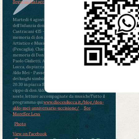
Segui su Instagram
Martedì 4 agosto2026
ore 11:30 - Lucca, Scuola
dell’Infanzia don Aldo Mei - Viale Castruccio
Castracani 435 - Inaugurazione murales in
memoria di don Aldo Mei curato dal Liceo
Artistico e Musicale “Passaglia”
.
ore 18 - Fiano
(Pescaglia), Chiesa parrocchiale - Messa in
memoria di Don Aldo Mei celebrata da mons.
Paolo Giulietti, Arcivescovo di Lucca
.
ore 20.30 -
Lucca, da piazza San Michele al Cippo di don
Aldo Mei - Passeggiata della Memoria in alcuni
dei luoghi simbolo della città. Ritrovo alle ore
20.30 in piazza San Michele con conclusione al
cippo di don Aldo Mei (Porta Elisa). Durante le
soste, letture accompagnate da musiche
Tutto il
programma qui:
www.diocesilucca.it/blog/don-
aldo-mei-anniversario-uccisione/
...
See
More
See Less
Photo
View on Facebook