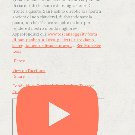
di riarmo, di chiusura e di remigrazione. Di
fronte a questo, San Paolino direbbe alla nostra
società di non chiudersi, di abbandonare la
paura, perché c'è ancora molto da fare per
rendere il nostro mondo migliore»
Approfondisci qui:
www.toscanaoggi.it/festa-
di-san-paolino-a-lucca-giulietti-ritroviamo-
latteggiamento-di-apertura-p...
...
See More
See
Less
Photo
View on Facebook
·
Share
Condividi su Facebook
Condividi su Twitter
Condividi su LinkedIn
Condividi via email