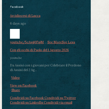
Facebook
Arcidiocesi di Lucca
6 days ago
youtu.be/5cAwjj0FujM
...
See More
See Less
Con gli occhi di Paolo del 1 Agosto 2026
youtu.be
Da Assisi con i giovani per Celebrare il Perdono
di Assisi del 2 Ag...
Video
View on Facebook
·
Share
Condividi su Facebook
Condividi su Twitter
Condividi su LinkedIn
Condividi via email