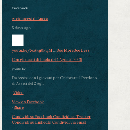
Facebook
Arcidiocesi di Lucca
5 days ago
youtu.be/5cAwjj0FujM
...
See More
See Less
Con gli occhi di Paolo del 1 Agosto 2026
youtu.be
Da Assisi con i giovani per Celebrare il Perdono
di Assisi del 2 Ag...
Video
View on Facebook
·
Share
Condividi su Facebook
Condividi su Twitter
Condividi su LinkedIn
Condividi via email