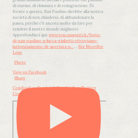
di riarmo, di chiusura e di remigrazione. Di
fronte a questo, San Paolino direbbe alla nostra
società di non chiudersi, di abbandonare la
paura, perché c'è ancora molto da fare per
rendere il nostro mondo migliore»
Approfondisci qui:
www.toscanaoggi.it/festa-
di-san-paolino-a-lucca-giulietti-ritroviamo-
latteggiamento-di-apertura-p...
...
See More
See
Less
Photo
View on Facebook
·
Share
Condividi su Facebook
Condividi su Twitter
Condividi su LinkedIn
Condividi via email