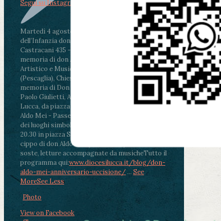
Segui su Instagram
Martedì 4 agosto2026
ore 11:30 - Lucca, Scuola
dell’Infanzia don Aldo Mei - Viale Castruccio
Castracani 435 - Inaugurazione murales in
memoria di don Aldo Mei curato dal Liceo
Artistico e Musicale “Passaglia”
.
ore 18 - Fiano
(Pescaglia), Chiesa parrocchiale - Messa in
memoria di Don Aldo Mei celebrata da mons.
Paolo Giulietti, Arcivescovo di Lucca
.
ore 20.30 -
Lucca, da piazza San Michele al Cippo di don
Aldo Mei - Passeggiata della Memoria in alcuni
dei luoghi simbolo della città. Ritrovo alle ore
20.30 in piazza San Michele con conclusione al
cippo di don Aldo Mei (Porta Elisa). Durante le
soste, letture accompagnate da musiche
Tutto il
programma qui:
www.diocesilucca.it/blog/don-
aldo-mei-anniversario-uccisione/
...
See
More
See Less
Photo
View on Facebook