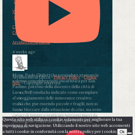
Photo
View on Facebook
·
Share
Condividi su Facebook
Condividi su Twitter
Condividi su LinkedIn
Condividi via email
Arcidiocesi di Lucca
4 weeks ago
Mons. Paolo Giulietti ha presieduto stamani la
Arcidiocesi di Lucca -
Privacy Policy
-
Cookie
solenne concelebrazione eucaristica per San
Info
- Copyright reserved
Paolino, patrono della diocesi e della città di
Lucca.
Nell’omelia ha indicato come esemplare
«l’atteggiamento delle minoranze creative:
realtà che, pur essendo piccole e fragili, non si
fanno bloccare dalla situazione di crisi, ma sono
capaci di intuire e praticare percorsi nuovi da
Questo sito web utilizza i cookie solamente per migliorare la tua
cui sorgono realtà diverse e per certi versi
esperienza di navigazione. Utilizzando il nostro sito web acconsenti
inedite».
a tutti i cookie in conformità con la nostra policy per i cookie.
Ok