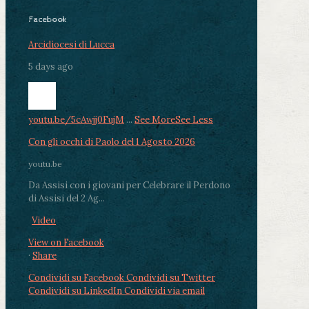
Facebook
Arcidiocesi di Lucca
5 days ago
youtu.be/5cAwjj0FujM
...
See More
See Less
Con gli occhi di Paolo del 1 Agosto 2026
youtu.be
Da Assisi con i giovani per Celebrare il Perdono
di Assisi del 2 Ag...
Video
View on Facebook
·
Share
Condividi su Facebook
Condividi su Twitter
Condividi su LinkedIn
Condividi via email