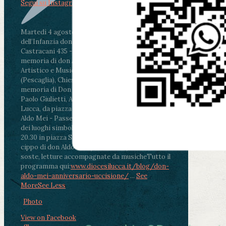
Segui su Instagram
Martedì 4 agosto2026
ore 11:30 - Lucca, Scuola
dell’Infanzia don Aldo Mei - Viale Castruccio
Castracani 435 - Inaugurazione murales in
memoria di don Aldo Mei curato dal Liceo
Artistico e Musicale “Passaglia”
.
ore 18 - Fiano
(Pescaglia), Chiesa parrocchiale - Messa in
memoria di Don Aldo Mei celebrata da mons.
Paolo Giulietti, Arcivescovo di Lucca
.
ore 20.30 -
Lucca, da piazza San Michele al Cippo di don
Aldo Mei - Passeggiata della Memoria in alcuni
dei luoghi simbolo della città. Ritrovo alle ore
20.30 in piazza San Michele con conclusione al
cippo di don Aldo Mei (Porta Elisa). Durante le
soste, letture accompagnate da musiche
Tutto il
programma qui:
www.diocesilucca.it/blog/don-
aldo-mei-anniversario-uccisione/
...
See
More
See Less
Photo
View on Facebook