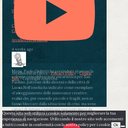
Photo
View on Facebook
·
Share
Condividi su Facebook
Condividi su Twitter
Condividi su LinkedIn
Condividi via email
Arcidiocesi di Lucca
4 weeks ago
Mons. Paolo Giulietti ha presieduto stamani la
Arcidiocesi di Lucca -
Privacy Policy
-
Cookie
solenne concelebrazione eucaristica per San
Info
- Copyright reserved
Paolino, patrono della diocesi e della città di
Lucca.
Nell’omelia ha indicato come esemplare
«l’atteggiamento delle minoranze creative:
realtà che, pur essendo piccole e fragili, non si
fanno bloccare dalla situazione di crisi, ma sono
capaci di intuire e praticare percorsi nuovi da
Questo sito web utilizza i cookie solamente per migliorare la tua
cui sorgono realtà diverse e per certi versi
esperienza di navigazione. Utilizzando il nostro sito web acconsenti
inedite».
a tutti i cookie in conformità con la nostra policy per i cookie.
Ok