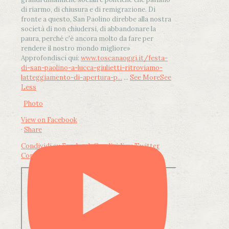
di riarmo, di chiusura e di remigrazione. Di
fronte a questo, San Paolino direbbe alla nostra
società di non chiudersi, di abbandonare la
paura, perché c'è ancora molto da fare per
rendere il nostro mondo migliore»
Approfondisci qui:
www.toscanaoggi.it/festa-
di-san-paolino-a-lucca-giulietti-ritroviamo-
latteggiamento-di-apertura-p...
...
See More
See
Less
Photo
View on Facebook
·
Share
Condividi su Facebook
Condividi su Twitter
Condividi su LinkedIn
Condividi via email