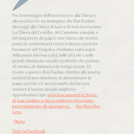
Poi il messaggio dell’Arcivescovo alla Chiesa e
alla società:
«Io mi immagino che San Paolino
dica oggi alla Chiesa di Lucca di non avere paura.
La Chiesa del Concilio, del Cammino sinodale e
del magistero dei papi è una Chiesa che non ha
paura di confrontarsi con la realtà per portare
l'annuncio del Vangelo»
.
«Vediamo tanti segni
della paura intorno a noi, nelle piccole e nelle
grandi dinamiche sociali e politiche che parlano
di riarmo, di chiusura e di remigrazione. Di
fronte a questo, San Paolino direbbe alla nostra
società di non chiudersi, di abbandonare la
paura, perché c'è ancora molto da fare per
rendere il nostro mondo migliore»
Approfondisci qui:
www.toscanaoggi.it/festa-
di-san-paolino-a-lucca-giulietti-ritroviamo-
latteggiamento-di-apertura-p...
...
See More
See
Less
Photo
View on Facebook