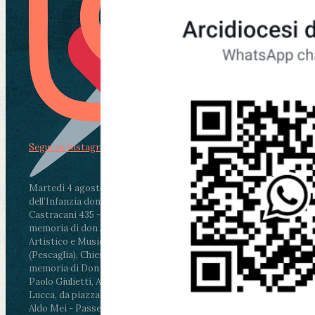
Segui su Instagram
Martedì 4 agosto2026
ore 11:30 - Lucca, Scuola
dell’Infanzia don Aldo Mei - Viale Castruccio
Castracani 435 - Inaugurazione murales in
memoria di don Aldo Mei curato dal Liceo
Artistico e Musicale “Passaglia”
.
ore 18 - Fiano
(Pescaglia), Chiesa parrocchiale - Messa in
memoria di Don Aldo Mei celebrata da mons.
Paolo Giulietti, Arcivescovo di Lucca
.
ore 20.30 -
Lucca, da piazza San Michele al Cippo di don
Aldo Mei - Passeggiata della Memoria in alcuni