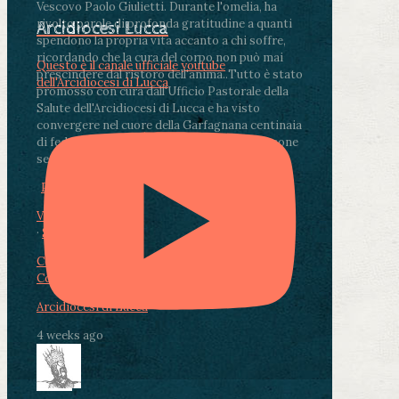
Vescovo Paolo Giulietti. Durante l'omelia, ha
rivolto parole di profonda gratitudine a quanti
Arcidiocesi Lucca
spendono la propria vita accanto a chi soffre,
ricordando che la cura del corpo non può mai
Questo è il canale ufficiale youtube
prescindere dal ristoro dell'anima.
.
Tutto è stato
dell'Arcidiocesi di Lucca
promosso con cura dall'Ufficio Pastorale della
Salute dell'Arcidiocesi di Lucca e ha visto
convergere nel cuore della Garfagnana centinaia
di fedeli, operatori sanitari, volontari e persone
segnate dalla malattia.
...
See More
See Less
Photo
View on Facebook
·
Share
Condividi su Facebook
Condividi su Twitter
Condividi su LinkedIn
Condividi via email
Arcidiocesi di Lucca
4 weeks ago