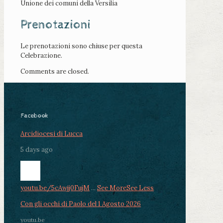
Unione dei comuni della Versilia
Prenotazioni
Le prenotazioni sono chiuse per questa
Celebrazione.
Comments are closed.
Facebook
Arcidiocesi di Lucca
5 days ago
youtu.be/5cAwjj0FujM
...
See More
See Less
Con gli occhi di Paolo del 1 Agosto 2026
youtu.be