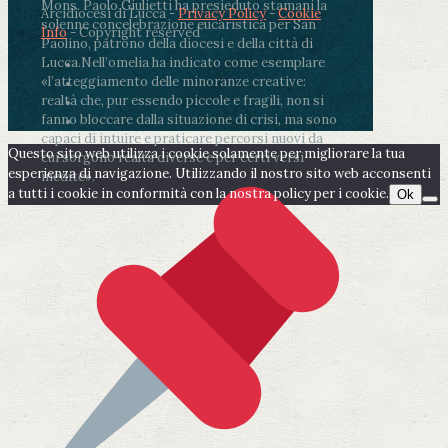
Mons. Paolo Giulietti ha presieduto stamani la
Arcidiocesi di Lucca -
Privacy Policy
-
Cookie
solenne concelebrazione eucaristica per San
Info
- Copyright reserved
Paolino, patrono della diocesi e della città di
Lucca.
Nell’omelia ha indicato come esemplare
«l’atteggiamento delle minoranze creative:
realtà che, pur essendo piccole e fragili, non si
fanno bloccare dalla situazione di crisi, ma sono
capaci di intuire e praticare percorsi nuovi da
Questo sito web utilizza i cookie solamente per migliorare la tua
cui sorgono realtà diverse e per certi versi
esperienza di navigazione. Utilizzando il nostro sito web acconsenti
inedite».
a tutti i cookie in conformità con la nostra policy per i cookie.
Ok