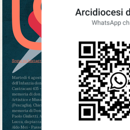
Segui su Instagram
Martedì 4 agosto2026
ore 11:30 - Lucca, Scuola
dell’Infanzia don Aldo Mei - Viale Castruccio
Castracani 435 - Inaugurazione murales in
memoria di don Aldo Mei curato dal Liceo
Artistico e Musicale “Passaglia”
.
ore 18 - Fiano
(Pescaglia), Chiesa parrocchiale - Messa in
memoria di Don Aldo Mei celebrata da mons.
Paolo Giulietti, Arcivescovo di Lucca
.
ore 20.30 -
Lucca, da piazza San Michele al Cippo di don
Aldo Mei - Passeggiata della Memoria in alcuni