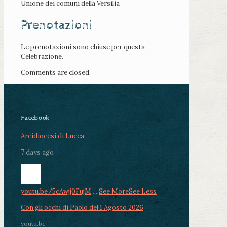
Unione dei comuni della Versilia
Prenotazioni
Le prenotazioni sono chiuse per questa
Celebrazione.
Comments are closed.
Facebook
Arcidiocesi di Lucca
7 days ago
youtu.be/5cAwjj0FujM
...
See More
See Less
Con gli occhi di Paolo del 1 Agosto 2026
youtu.be