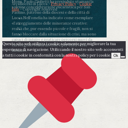
Mons. Paolo Giulietti ha presieduto stamani la
Arcidiocesi di Lucca -
Privacy Policy
-
Cookie
solenne concelebrazione eucaristica per San
Info
- Copyright reserved
Paolino, patrono della diocesi e della città di
Lucca.
Nell’omelia ha indicato come esemplare
«l’atteggiamento delle minoranze creative:
realtà che, pur essendo piccole e fragili, non si
fanno bloccare dalla situazione di crisi, ma sono
capaci di intuire e praticare percorsi nuovi da
Questo sito web utilizza i cookie solamente per migliorare la tua
cui sorgono realtà diverse e per certi versi
esperienza di navigazione. Utilizzando il nostro sito web acconsenti
inedite».
a tutti i cookie in conformità con la nostra policy per i cookie.
Ok