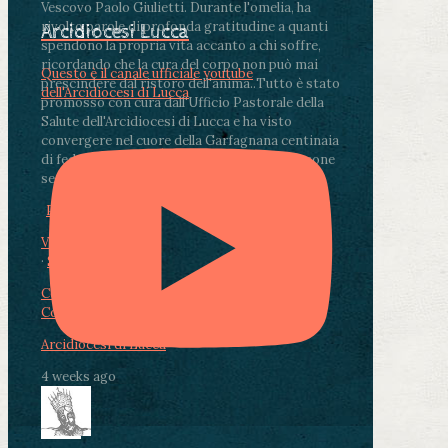
Vescovo Paolo Giulietti. Durante l'omelia, ha
rivolto parole di profonda gratitudine a quanti
Arcidiocesi Lucca
spendono la propria vita accanto a chi soffre,
ricordando che la cura del corpo non può mai
Questo è il canale ufficiale youtube
prescindere dal ristoro dell'anima.
.
Tutto è stato
dell'Arcidiocesi di Lucca
promosso con cura dall'Ufficio Pastorale della
Salute dell'Arcidiocesi di Lucca e ha visto
convergere nel cuore della Garfagnana centinaia
di fedeli, operatori sanitari, volontari e persone
segnate dalla malattia.
...
See More
See Less
Photo
View on Facebook
·
Share
Condividi su Facebook
Condividi su Twitter
Condividi su LinkedIn
Condividi via email
Arcidiocesi di Lucca
4 weeks ago