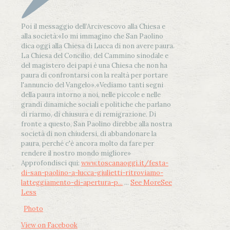
Poi il messaggio dell’Arcivescovo alla Chiesa e
alla società:
«Io mi immagino che San Paolino
dica oggi alla Chiesa di Lucca di non avere paura.
La Chiesa del Concilio, del Cammino sinodale e
del magistero dei papi è una Chiesa che non ha
paura di confrontarsi con la realtà per portare
l'annuncio del Vangelo»
.
«Vediamo tanti segni
della paura intorno a noi, nelle piccole e nelle
grandi dinamiche sociali e politiche che parlano
di riarmo, di chiusura e di remigrazione. Di
fronte a questo, San Paolino direbbe alla nostra
società di non chiudersi, di abbandonare la
paura, perché c'è ancora molto da fare per
rendere il nostro mondo migliore»
Approfondisci qui:
www.toscanaoggi.it/festa-
di-san-paolino-a-lucca-giulietti-ritroviamo-
latteggiamento-di-apertura-p...
...
See More
See
Less
Photo
View on Facebook