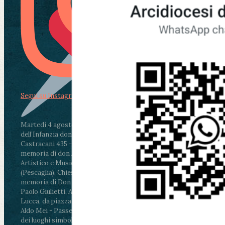
Segui su Instagram
Martedì 4 agosto2026
ore 11:30 - Lucca, Scuola
dell’Infanzia don Aldo Mei - Viale Castruccio
Castracani 435 - Inaugurazione murales in
memoria di don Aldo Mei curato dal Liceo
Artistico e Musicale “Passaglia”
.
ore 18 - Fiano
(Pescaglia), Chiesa parrocchiale - Messa in
memoria di Don Aldo Mei celebrata da mons.
Paolo Giulietti, Arcivescovo di Lucca
.
ore 20.30 -
Lucca, da piazza San Michele al Cippo di don
Aldo Mei - Passeggiata della Memoria in alcuni
dei luoghi simbolo della città. Ritrovo alle ore