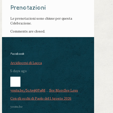
Prenotazioni
Le prenotazioni sono chiuse per questa
Celebrazione.
Comments are closed.
Facebook
Arcidiocesi di Lucca
5 days ago
youtu.be/5cAwjj0FujM
...
See More
See Less
Con gli occhi di Paolo del 1 Agosto 2026
youtu.be