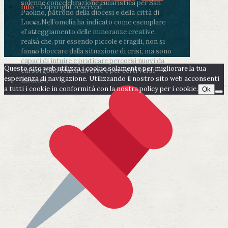
solenne concelebrazione eucaristica per San
Info
- Copyright reserved
Paolino, patrono della diocesi e della città di
Lucca.
Nell’omelia ha indicato come esemplare
«l’atteggiamento delle minoranze creative:
realtà che, pur essendo piccole e fragili, non si
fanno bloccare dalla situazione di crisi, ma sono
capaci di intuire e praticare percorsi nuovi da
Questo sito web utilizza i cookie solamente per migliorare la tua
cui sorgono realtà diverse e per certi versi
esperienza di navigazione. Utilizzando il nostro sito web acconsenti
inedite».
a tutti i cookie in conformità con la nostra policy per i cookie.
Ok