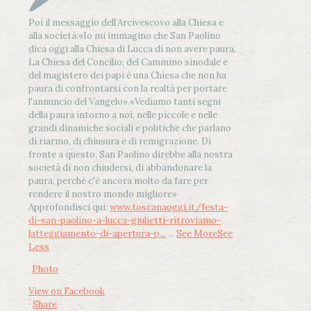
Poi il messaggio dell’Arcivescovo alla Chiesa e
alla società:
«Io mi immagino che San Paolino
dica oggi alla Chiesa di Lucca di non avere paura.
La Chiesa del Concilio, del Cammino sinodale e
del magistero dei papi è una Chiesa che non ha
paura di confrontarsi con la realtà per portare
l'annuncio del Vangelo»
.
«Vediamo tanti segni
della paura intorno a noi, nelle piccole e nelle
grandi dinamiche sociali e politiche che parlano
di riarmo, di chiusura e di remigrazione. Di
fronte a questo, San Paolino direbbe alla nostra
società di non chiudersi, di abbandonare la
paura, perché c'è ancora molto da fare per
rendere il nostro mondo migliore»
Approfondisci qui:
www.toscanaoggi.it/festa-
di-san-paolino-a-lucca-giulietti-ritroviamo-
latteggiamento-di-apertura-p...
...
See More
See
Less
Photo
View on Facebook
·
Share