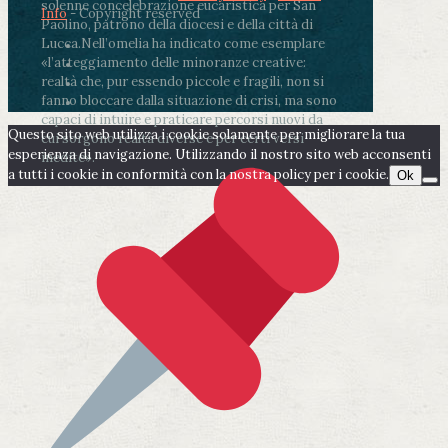
solenne concelebrazione eucaristica per San
Info
- Copyright reserved
Paolino, patrono della diocesi e della città di
Lucca.
Nell’omelia ha indicato come esemplare
«l’atteggiamento delle minoranze creative:
realtà che, pur essendo piccole e fragili, non si
fanno bloccare dalla situazione di crisi, ma sono
capaci di intuire e praticare percorsi nuovi da
Questo sito web utilizza i cookie solamente per migliorare la tua
cui sorgono realtà diverse e per certi versi
esperienza di navigazione. Utilizzando il nostro sito web acconsenti
inedite».
a tutti i cookie in conformità con la nostra policy per i cookie.
Ok