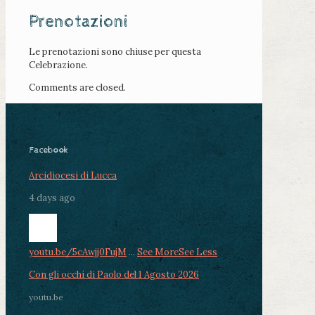
Prenotazioni
Le prenotazioni sono chiuse per questa
Celebrazione.
Comments are closed.
Facebook
Arcidiocesi di Lucca
4 days ago
youtu.be/5cAwjj0FujM
...
See More
See Less
Con gli occhi di Paolo del 1 Agosto 2026
youtu.be