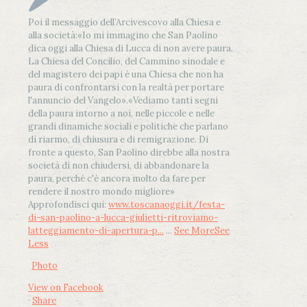
Poi il messaggio dell’Arcivescovo alla Chiesa e
alla società:
«Io mi immagino che San Paolino
dica oggi alla Chiesa di Lucca di non avere paura.
La Chiesa del Concilio, del Cammino sinodale e
del magistero dei papi è una Chiesa che non ha
paura di confrontarsi con la realtà per portare
l'annuncio del Vangelo»
.
«Vediamo tanti segni
della paura intorno a noi, nelle piccole e nelle
grandi dinamiche sociali e politiche che parlano
di riarmo, di chiusura e di remigrazione. Di
fronte a questo, San Paolino direbbe alla nostra
società di non chiudersi, di abbandonare la
paura, perché c'è ancora molto da fare per
rendere il nostro mondo migliore»
Approfondisci qui:
www.toscanaoggi.it/festa-
di-san-paolino-a-lucca-giulietti-ritroviamo-
latteggiamento-di-apertura-p...
...
See More
See
Less
Photo
View on Facebook
·
Share