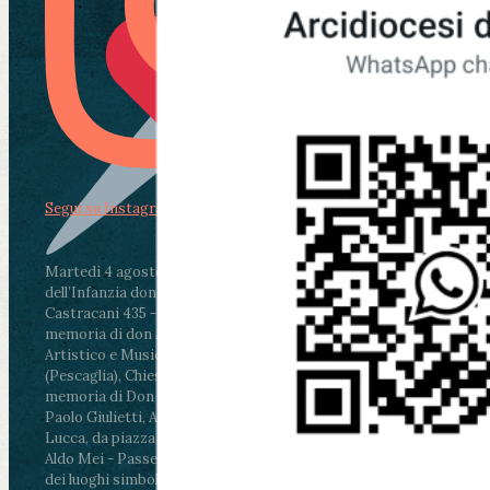
Segui su Instagram
Martedì 4 agosto2026
ore 11:30 - Lucca, Scuola
dell’Infanzia don Aldo Mei - Viale Castruccio
Castracani 435 - Inaugurazione murales in
memoria di don Aldo Mei curato dal Liceo
Artistico e Musicale “Passaglia”
.
ore 18 - Fiano
(Pescaglia), Chiesa parrocchiale - Messa in
memoria di Don Aldo Mei celebrata da mons.
Paolo Giulietti, Arcivescovo di Lucca
.
ore 20.30 -
Lucca, da piazza San Michele al Cippo di don
Aldo Mei - Passeggiata della Memoria in alcuni
dei luoghi simbolo della città. Ritrovo alle ore