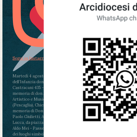
Segui su Instagram
Martedì 4 agosto2026
ore 11:30 - Lucca, Scuola
dell’Infanzia don Aldo Mei - Viale Castruccio
Castracani 435 - Inaugurazione murales in
memoria di don Aldo Mei curato dal Liceo
Artistico e Musicale “Passaglia”
.
ore 18 - Fiano
(Pescaglia), Chiesa parrocchiale - Messa in
memoria di Don Aldo Mei celebrata da mons.
Paolo Giulietti, Arcivescovo di Lucca
.
ore 20.30 -
Lucca, da piazza San Michele al Cippo di don
Aldo Mei - Passeggiata della Memoria in alcuni
dei luoghi simbolo della città. Ritrovo alle ore