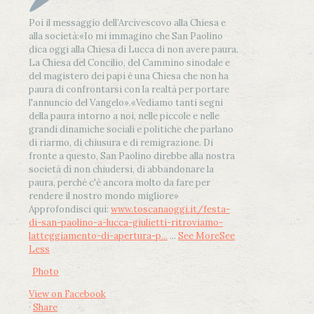
Poi il messaggio dell’Arcivescovo alla Chiesa e
alla società:
«Io mi immagino che San Paolino
dica oggi alla Chiesa di Lucca di non avere paura.
La Chiesa del Concilio, del Cammino sinodale e
del magistero dei papi è una Chiesa che non ha
paura di confrontarsi con la realtà per portare
l'annuncio del Vangelo»
.
«Vediamo tanti segni
della paura intorno a noi, nelle piccole e nelle
grandi dinamiche sociali e politiche che parlano
di riarmo, di chiusura e di remigrazione. Di
fronte a questo, San Paolino direbbe alla nostra
società di non chiudersi, di abbandonare la
paura, perché c'è ancora molto da fare per
rendere il nostro mondo migliore»
Approfondisci qui:
www.toscanaoggi.it/festa-
di-san-paolino-a-lucca-giulietti-ritroviamo-
latteggiamento-di-apertura-p...
...
See More
See
Less
Photo
View on Facebook
·
Share