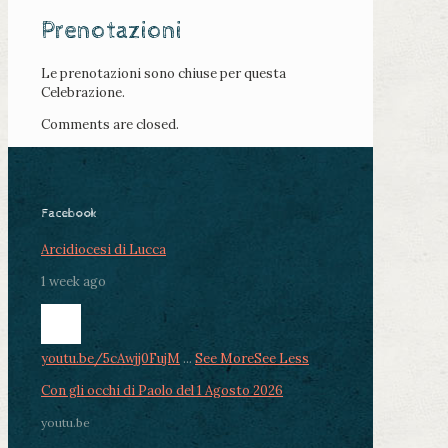
Prenotazioni
Le prenotazioni sono chiuse per questa
Celebrazione.
Comments are closed.
Facebook
Arcidiocesi di Lucca
1 week ago
youtu.be/5cAwjj0FujM
...
See More
See Less
Con gli occhi di Paolo del 1 Agosto 2026
youtu.be