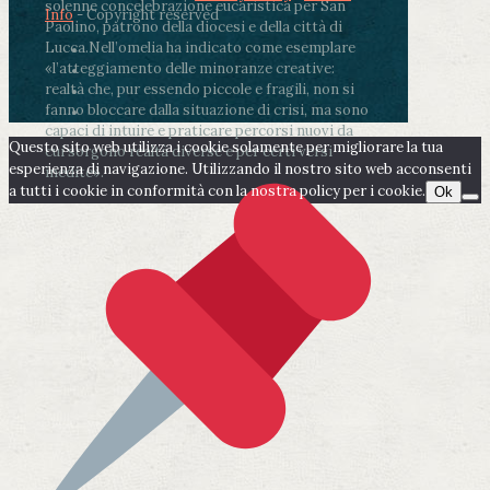
solenne concelebrazione eucaristica per San
Info
- Copyright reserved
Paolino, patrono della diocesi e della città di
Lucca.
Nell’omelia ha indicato come esemplare
«l’atteggiamento delle minoranze creative:
realtà che, pur essendo piccole e fragili, non si
fanno bloccare dalla situazione di crisi, ma sono
capaci di intuire e praticare percorsi nuovi da
Questo sito web utilizza i cookie solamente per migliorare la tua
cui sorgono realtà diverse e per certi versi
esperienza di navigazione. Utilizzando il nostro sito web acconsenti
inedite».
a tutti i cookie in conformità con la nostra policy per i cookie.
Ok