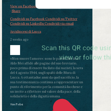
View on Facebook
·
Share
Condividi su Facebook
Condividi su Twitter
Condividi su LinkedIn
Condividi via email
Arcidiocesi di Lucca
2 weeks ago
«Non muore l’amore»: sono le parole che don
Aldo Mei affidò alle pagine del suo breviario,
poco prima di essere fucilato dai nazisti, la sera
del 4 agosto 1944, sugli spalti delle Mura di
Lucca. A ottantadue anni da quel sacrificio, la
sua testimonianza continua a rappresentare un
punto di riferimento per la comunità lucchese e
un invito a riflettere sul valore della pace, della
solidarietà e della dignità umana.
YouTube