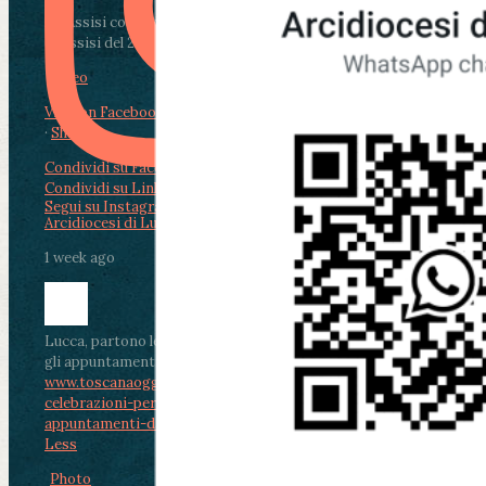
Da Assisi con i giovani per Celebrare il Perdono
di Assisi del 2 Ag...
Video
View on Facebook
·
Share
Condividi su Facebook
Condividi su Twitter
Condividi su LinkedIn
Condividi via email
Segui su Instagram
Arcidiocesi di Lucca
1 week ago
Lucca, partono le celebrazioni per don Aldo Mei:
gli appuntamenti dal 2 al 4 agosto
www.toscanaoggi.it/lucca-partono-le-
celebrazioni-per-don-aldo-mei-gli-
appuntamenti-dal-2-al-4-ago...
...
See More
See
Less
Photo