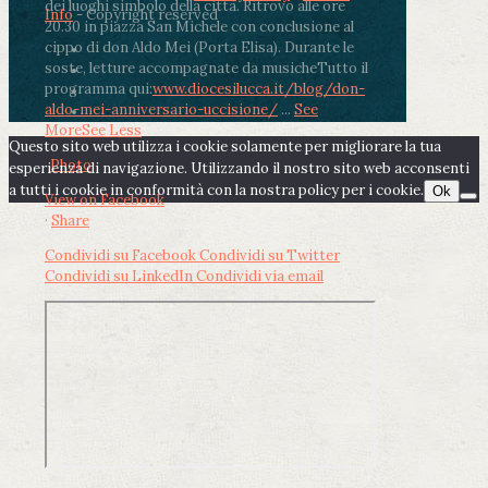
dei luoghi simbolo della città. Ritrovo alle ore
Info
- Copyright reserved
20.30 in piazza San Michele con conclusione al
cippo di don Aldo Mei (Porta Elisa). Durante le
soste, letture accompagnate da musiche
Tutto il
programma qui:
www.diocesilucca.it/blog/don-
aldo-mei-anniversario-uccisione/
...
See
More
See Less
Questo sito web utilizza i cookie solamente per migliorare la tua
Photo
esperienza di navigazione. Utilizzando il nostro sito web acconsenti
a tutti i cookie in conformità con la nostra policy per i cookie.
Ok
View on Facebook
·
Share
Condividi su Facebook
Condividi su Twitter
Condividi su LinkedIn
Condividi via email