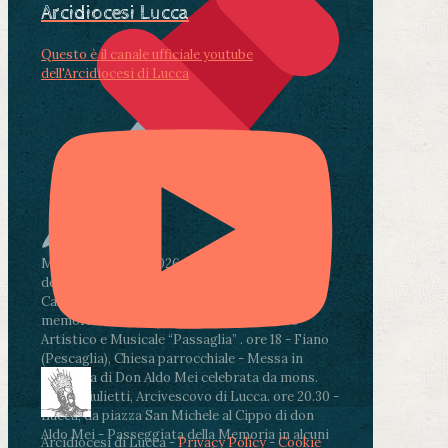
Arcidiocesi Lucca
Questo è il canale ufficiale youtube
dell'Arcidiocesi di Lucca
Martedì 4 agosto2026
ore 11:30 - Lucca, Scuola
dell’Infanzia don Aldo Mei - Viale Castruccio
Castracani 435 - Inaugurazione murales in
memoria di don Aldo Mei curato dal Liceo
Artistico e Musicale “Passaglia”
.
ore 18 - Fiano
(Pescaglia), Chiesa parrocchiale - Messa in
memoria di Don Aldo Mei celebrata da mons.
Paolo Giulietti, Arcivescovo di Lucca
.
ore 20.30 -
Lucca, da piazza San Michele al Cippo di don
Aldo Mei - Passeggiata della Memoria in alcuni
Arcidiocesi di Lucca -
Privacy Policy
-
Cookie