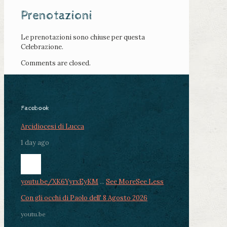
Prenotazioni
Le prenotazioni sono chiuse per questa
Celebrazione.
Comments are closed.
Facebook
Arcidiocesi di Lucca
1 day ago
youtu.be/XK6YyrxEyKM
...
See More
See Less
Con gli occhi di Paolo dell' 8 Agosto 2026
youtu.be