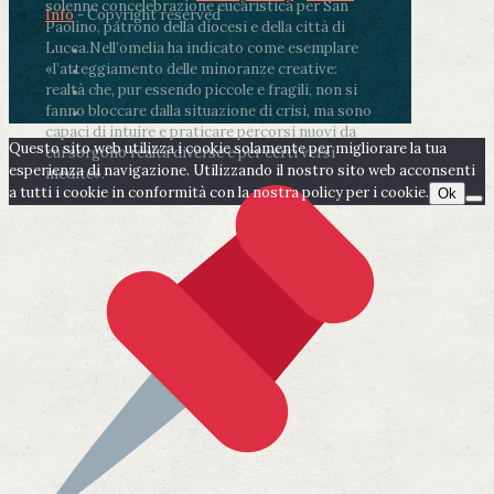
solenne concelebrazione eucaristica per San
Info
- Copyright reserved
Paolino, patrono della diocesi e della città di
Lucca.
Nell’omelia ha indicato come esemplare
«l’atteggiamento delle minoranze creative:
realtà che, pur essendo piccole e fragili, non si
fanno bloccare dalla situazione di crisi, ma sono
capaci di intuire e praticare percorsi nuovi da
Questo sito web utilizza i cookie solamente per migliorare la tua
cui sorgono realtà diverse e per certi versi
esperienza di navigazione. Utilizzando il nostro sito web acconsenti
inedite».
a tutti i cookie in conformità con la nostra policy per i cookie.
Ok