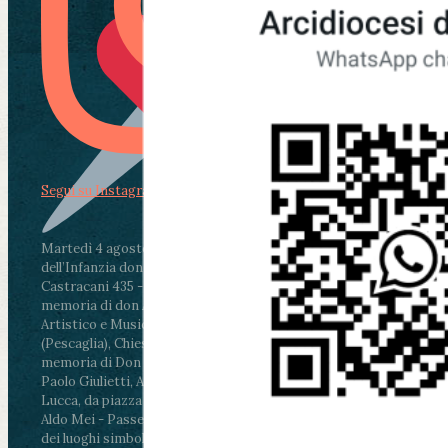
Segui su Instagram
Martedì 4 agosto2026
ore 11:30 - Lucca, Scuola
dell’Infanzia don Aldo Mei - Viale Castruccio
Castracani 435 - Inaugurazione murales in
memoria di don Aldo Mei curato dal Liceo
Artistico e Musicale “Passaglia”
.
ore 18 - Fiano
(Pescaglia), Chiesa parrocchiale - Messa in
memoria di Don Aldo Mei celebrata da mons.
Paolo Giulietti, Arcivescovo di Lucca
.
ore 20.30 -
Lucca, da piazza San Michele al Cippo di don
Aldo Mei - Passeggiata della Memoria in alcuni
dei luoghi simbolo della città. Ritrovo alle ore