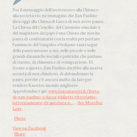
Poi il messaggio dell’Arcivescovo alla Chiesa e
alla società:
«Io mi immagino che San Paolino
dica oggi alla Chiesa di Lucca di non avere paura.
La Chiesa del Concilio, del Cammino sinodale e
del magistero dei papi è una Chiesa che non ha
paura di confrontarsi con la realtà per portare
l'annuncio del Vangelo»
.
«Vediamo tanti segni
della paura intorno a noi, nelle piccole e nelle
grandi dinamiche sociali e politiche che parlano
di riarmo, di chiusura e di remigrazione. Di
fronte a questo, San Paolino direbbe alla nostra
società di non chiudersi, di abbandonare la
paura, perché c'è ancora molto da fare per
rendere il nostro mondo migliore»
Approfondisci qui:
www.toscanaoggi.it/festa-
di-san-paolino-a-lucca-giulietti-ritroviamo-
latteggiamento-di-apertura-p...
...
See More
See
Less
Photo
View on Facebook
·
Share