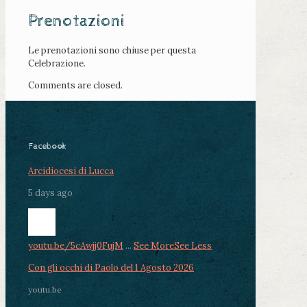
Prenotazioni
Le prenotazioni sono chiuse per questa
Celebrazione.
Comments are closed.
Facebook
Arcidiocesi di Lucca
5 days ago
youtu.be/5cAwjj0FujM
...
See More
See Less
Con gli occhi di Paolo del 1 Agosto 2026
youtu.be