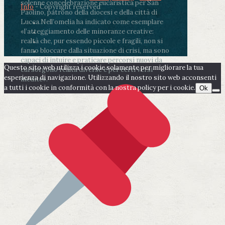
solenne concelebrazione eucaristica per San
Info
- Copyright reserved
Paolino, patrono della diocesi e della città di
Lucca.
Nell’omelia ha indicato come esemplare
«l’atteggiamento delle minoranze creative:
realtà che, pur essendo piccole e fragili, non si
fanno bloccare dalla situazione di crisi, ma sono
capaci di intuire e praticare percorsi nuovi da
Questo sito web utilizza i cookie solamente per migliorare la tua
cui sorgono realtà diverse e per certi versi
esperienza di navigazione. Utilizzando il nostro sito web acconsenti
inedite».
a tutti i cookie in conformità con la nostra policy per i cookie.
Ok