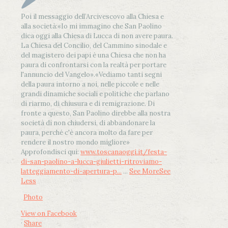
Poi il messaggio dell’Arcivescovo alla Chiesa e
alla società:
«Io mi immagino che San Paolino
dica oggi alla Chiesa di Lucca di non avere paura.
La Chiesa del Concilio, del Cammino sinodale e
del magistero dei papi è una Chiesa che non ha
paura di confrontarsi con la realtà per portare
l'annuncio del Vangelo»
.
«Vediamo tanti segni
della paura intorno a noi, nelle piccole e nelle
grandi dinamiche sociali e politiche che parlano
di riarmo, di chiusura e di remigrazione. Di
fronte a questo, San Paolino direbbe alla nostra
società di non chiudersi, di abbandonare la
paura, perché c'è ancora molto da fare per
rendere il nostro mondo migliore»
Approfondisci qui:
www.toscanaoggi.it/festa-
di-san-paolino-a-lucca-giulietti-ritroviamo-
latteggiamento-di-apertura-p...
...
See More
See
Less
Photo
View on Facebook
·
Share