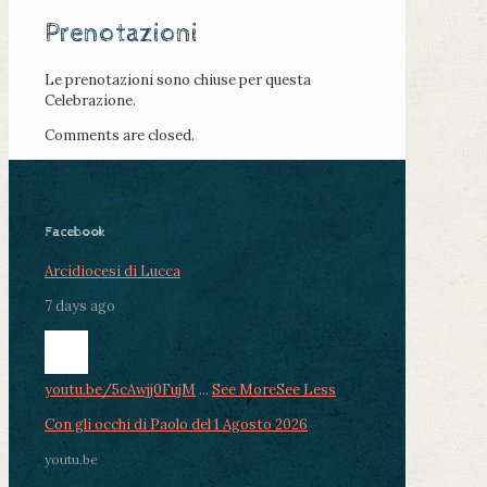
Prenotazioni
Le prenotazioni sono chiuse per questa
Celebrazione.
Comments are closed.
Facebook
Arcidiocesi di Lucca
7 days ago
youtu.be/5cAwjj0FujM
...
See More
See Less
Con gli occhi di Paolo del 1 Agosto 2026
youtu.be