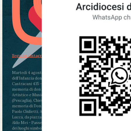
Segui su Instagram
Martedì 4 agosto2026
ore 11:30 - Lucca, Scuola
dell’Infanzia don Aldo Mei - Viale Castruccio
Castracani 435 - Inaugurazione murales in
memoria di don Aldo Mei curato dal Liceo
Artistico e Musicale “Passaglia”
.
ore 18 - Fiano
(Pescaglia), Chiesa parrocchiale - Messa in
memoria di Don Aldo Mei celebrata da mons.
Paolo Giulietti, Arcivescovo di Lucca
.
ore 20.30 -
Lucca, da piazza San Michele al Cippo di don
Aldo Mei - Passeggiata della Memoria in alcuni
dei luoghi simbolo della città. Ritrovo alle ore