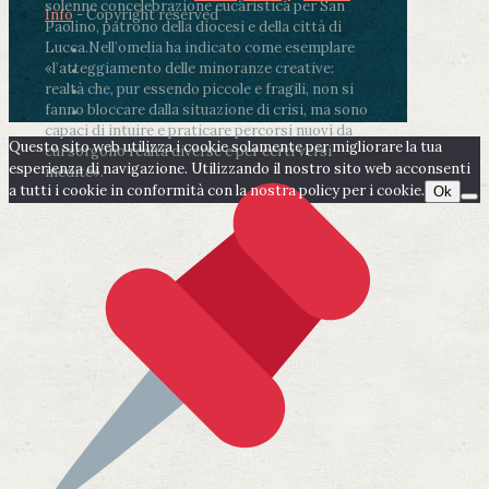
solenne concelebrazione eucaristica per San
Info
- Copyright reserved
Paolino, patrono della diocesi e della città di
Lucca.
Nell’omelia ha indicato come esemplare
«l’atteggiamento delle minoranze creative:
realtà che, pur essendo piccole e fragili, non si
fanno bloccare dalla situazione di crisi, ma sono
capaci di intuire e praticare percorsi nuovi da
Questo sito web utilizza i cookie solamente per migliorare la tua
cui sorgono realtà diverse e per certi versi
esperienza di navigazione. Utilizzando il nostro sito web acconsenti
inedite».
a tutti i cookie in conformità con la nostra policy per i cookie.
Ok