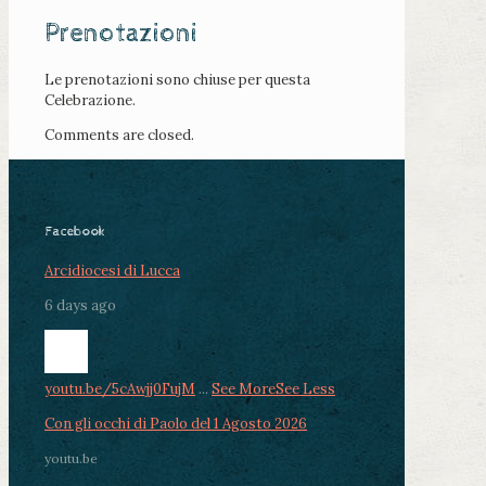
Prenotazioni
Le prenotazioni sono chiuse per questa
Celebrazione.
Comments are closed.
Facebook
Arcidiocesi di Lucca
6 days ago
youtu.be/5cAwjj0FujM
...
See More
See Less
Con gli occhi di Paolo del 1 Agosto 2026
youtu.be