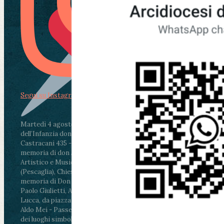
Segui su Instagram
Martedì 4 agosto2026
ore 11:30 - Lucca, Scuola
dell’Infanzia don Aldo Mei - Viale Castruccio
Castracani 435 - Inaugurazione murales in
memoria di don Aldo Mei curato dal Liceo
Artistico e Musicale “Passaglia”
.
ore 18 - Fiano
(Pescaglia), Chiesa parrocchiale - Messa in
memoria di Don Aldo Mei celebrata da mons.
Paolo Giulietti, Arcivescovo di Lucca
.
ore 20.30 -
Lucca, da piazza San Michele al Cippo di don
Aldo Mei - Passeggiata della Memoria in alcuni
dei luoghi simbolo della città. Ritrovo alle ore