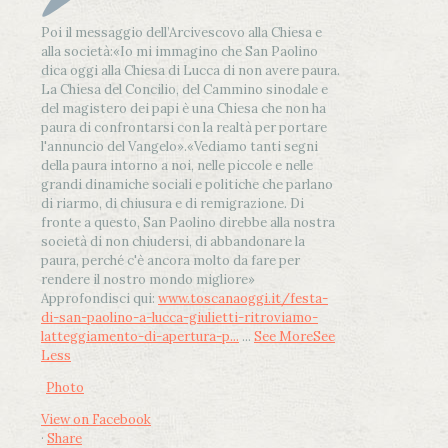
Poi il messaggio dell’Arcivescovo alla Chiesa e
alla società:
«Io mi immagino che San Paolino
dica oggi alla Chiesa di Lucca di non avere paura.
La Chiesa del Concilio, del Cammino sinodale e
del magistero dei papi è una Chiesa che non ha
paura di confrontarsi con la realtà per portare
l'annuncio del Vangelo»
.
«Vediamo tanti segni
della paura intorno a noi, nelle piccole e nelle
grandi dinamiche sociali e politiche che parlano
di riarmo, di chiusura e di remigrazione. Di
fronte a questo, San Paolino direbbe alla nostra
società di non chiudersi, di abbandonare la
paura, perché c'è ancora molto da fare per
rendere il nostro mondo migliore»
Approfondisci qui:
www.toscanaoggi.it/festa-
di-san-paolino-a-lucca-giulietti-ritroviamo-
latteggiamento-di-apertura-p...
...
See More
See
Less
Photo
View on Facebook
·
Share