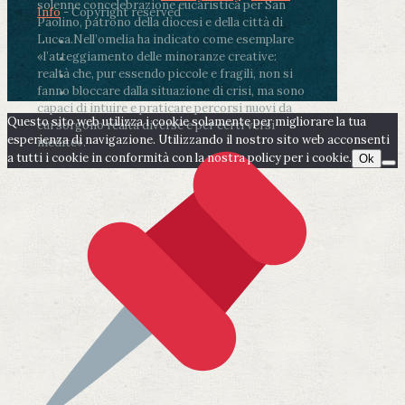
solenne concelebrazione eucaristica per San
Info
- Copyright reserved
Paolino, patrono della diocesi e della città di
Lucca.
Nell’omelia ha indicato come esemplare
«l’atteggiamento delle minoranze creative:
realtà che, pur essendo piccole e fragili, non si
fanno bloccare dalla situazione di crisi, ma sono
capaci di intuire e praticare percorsi nuovi da
Questo sito web utilizza i cookie solamente per migliorare la tua
cui sorgono realtà diverse e per certi versi
esperienza di navigazione. Utilizzando il nostro sito web acconsenti
inedite».
a tutti i cookie in conformità con la nostra policy per i cookie.
Ok