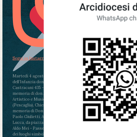
Segui su Instagram
Martedì 4 agosto2026
ore 11:30 - Lucca, Scuola
dell’Infanzia don Aldo Mei - Viale Castruccio
Castracani 435 - Inaugurazione murales in
memoria di don Aldo Mei curato dal Liceo
Artistico e Musicale “Passaglia”
.
ore 18 - Fiano
(Pescaglia), Chiesa parrocchiale - Messa in
memoria di Don Aldo Mei celebrata da mons.
Paolo Giulietti, Arcivescovo di Lucca
.
ore 20.30 -
Lucca, da piazza San Michele al Cippo di don
Aldo Mei - Passeggiata della Memoria in alcuni
dei luoghi simbolo della città. Ritrovo alle ore