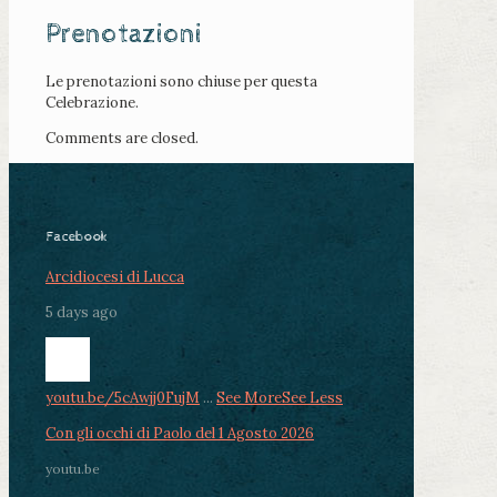
Prenotazioni
Le prenotazioni sono chiuse per questa
Celebrazione.
Comments are closed.
Facebook
Arcidiocesi di Lucca
5 days ago
youtu.be/5cAwjj0FujM
...
See More
See Less
Con gli occhi di Paolo del 1 Agosto 2026
youtu.be