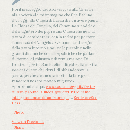
Poi il messaggio dell’Arcivescovo alla Chiesa e
alla società:
«Io mi immagino che San Paolino
dica oggi alla Chiesa di Lucca di non avere paura.
La Chiesa del Concilio, del Cammino sinodale e
del magistero dei papi è una Chiesa che non ha
paura di confrontarsi con la realtà per portare
l'annuncio del Vangelo»
.
«Vediamo tanti segni
della paura intorno a noi, nelle piccole e nelle
grandi dinamiche sociali e politiche che parlano
di riarmo, di chiusura e di remigrazione. Di
fronte a questo, San Paolino direbbe alla nostra
società di non chiudersi, di abbandonare la
paura, perché c'è ancora molto da fare per
rendere il nostro mondo migliore»
Approfondisci qui:
www.toscanaoggi.it/festa-
di-san-paolino-a-lucca-giulietti-ritroviamo-
latteggiamento-di-apertura-p...
...
See More
See
Less
Photo
View on Facebook
·
Share