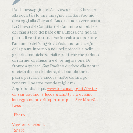
Poi il messaggio dell’Arcivescovo alla Chiesa e
alla società:
«Io mi immagino che San Paolino
dica oggi alla Chiesa di Lucca di non avere paura.
La Chiesa del Concilio, del Cammino sinodale e
del magistero dei papi è una Chiesa che non ha
paura di confrontarsi con la realtà per portare
l'annuncio del Vangelo»
.
«Vediamo tanti segni
della paura intorno a noi, nelle piccole e nelle
grandi dinamiche sociali e politiche che parlano
di riarmo, di chiusura e di remigrazione. Di
fronte a questo, San Paolino direbbe alla nostra
società di non chiudersi, di abbandonare la
paura, perché c'è ancora molto da fare per
rendere il nostro mondo migliore»
Approfondisci qui:
www.toscanaoggi.it/festa-
di-san-paolino-a-lucca-giulietti-ritroviamo-
latteggiamento-di-apertura-p...
...
See More
See
Less
Photo
View on Facebook
·
Share