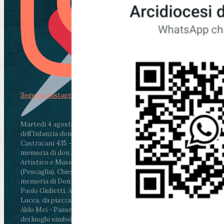
Segui su Instagram
Martedì 4 agosto2026
ore 11:30 - Lucca, Scuola
dell’Infanzia don Aldo Mei - Viale Castruccio
Castracani 435 - Inaugurazione murales in
memoria di don Aldo Mei curato dal Liceo
Artistico e Musicale “Passaglia”
.
ore 18 - Fiano
(Pescaglia), Chiesa parrocchiale - Messa in
memoria di Don Aldo Mei celebrata da mons.
Paolo Giulietti, Arcivescovo di Lucca
.
ore 20.30 -
Lucca, da piazza San Michele al Cippo di don
Aldo Mei - Passeggiata della Memoria in alcuni
dei luoghi simbolo della città. Ritrovo alle ore