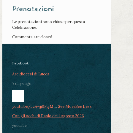
Prenotazioni
Le prenotazioni sono chiuse per questa
Celebrazione.
Comments are closed.
Facebook
Arcidiocesi di Lucca
7 days ago
youtu.be/5cAwjj0FujM
...
See More
See Less
Con gli occhi di Paolo del 1 Agosto 2026
youtu.be