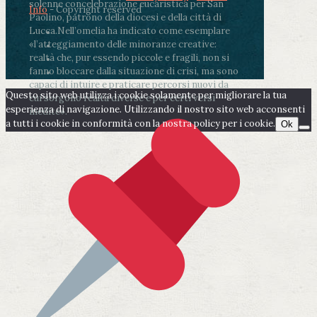
solenne concelebrazione eucaristica per San
Info
- Copyright reserved
Paolino, patrono della diocesi e della città di
Lucca.
Nell’omelia ha indicato come esemplare
«l’atteggiamento delle minoranze creative:
realtà che, pur essendo piccole e fragili, non si
fanno bloccare dalla situazione di crisi, ma sono
capaci di intuire e praticare percorsi nuovi da
Questo sito web utilizza i cookie solamente per migliorare la tua
cui sorgono realtà diverse e per certi versi
esperienza di navigazione. Utilizzando il nostro sito web acconsenti
inedite».
a tutti i cookie in conformità con la nostra policy per i cookie.
Ok