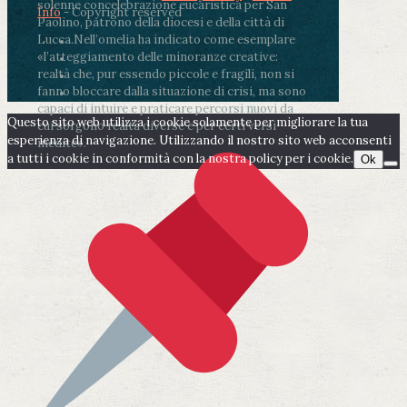
solenne concelebrazione eucaristica per San
Info
- Copyright reserved
Paolino, patrono della diocesi e della città di
Lucca.
Nell’omelia ha indicato come esemplare
«l’atteggiamento delle minoranze creative:
realtà che, pur essendo piccole e fragili, non si
fanno bloccare dalla situazione di crisi, ma sono
capaci di intuire e praticare percorsi nuovi da
Questo sito web utilizza i cookie solamente per migliorare la tua
cui sorgono realtà diverse e per certi versi
esperienza di navigazione. Utilizzando il nostro sito web acconsenti
inedite».
a tutti i cookie in conformità con la nostra policy per i cookie.
Ok