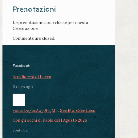
Prenotazioni
Le prenotazioni sono chiuse per questa
Celebrazione.
Comments are closed.
Facebook
Arcidiocesi di Lucca
6 days ago
youtu.be/5cAwjj0FujM
...
See More
See Less
Con gli occhi di Paolo del 1 Agosto 2026
youtu.be