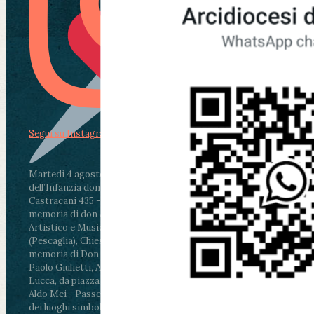
Segui su Instagram
Martedì 4 agosto2026
ore 11:30 - Lucca, Scuola
dell’Infanzia don Aldo Mei - Viale Castruccio
Castracani 435 - Inaugurazione murales in
memoria di don Aldo Mei curato dal Liceo
Artistico e Musicale “Passaglia”
.
ore 18 - Fiano
(Pescaglia), Chiesa parrocchiale - Messa in
memoria di Don Aldo Mei celebrata da mons.
Paolo Giulietti, Arcivescovo di Lucca
.
ore 20.30 -
Lucca, da piazza San Michele al Cippo di don
Aldo Mei - Passeggiata della Memoria in alcuni
dei luoghi simbolo della città. Ritrovo alle ore