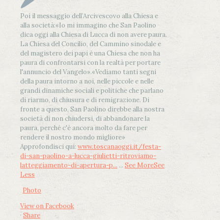
Poi il messaggio dell’Arcivescovo alla Chiesa e
alla società:
«Io mi immagino che San Paolino
dica oggi alla Chiesa di Lucca di non avere paura.
La Chiesa del Concilio, del Cammino sinodale e
del magistero dei papi è una Chiesa che non ha
paura di confrontarsi con la realtà per portare
l'annuncio del Vangelo»
.
«Vediamo tanti segni
della paura intorno a noi, nelle piccole e nelle
grandi dinamiche sociali e politiche che parlano
di riarmo, di chiusura e di remigrazione. Di
fronte a questo, San Paolino direbbe alla nostra
società di non chiudersi, di abbandonare la
paura, perché c'è ancora molto da fare per
rendere il nostro mondo migliore»
Approfondisci qui:
www.toscanaoggi.it/festa-
di-san-paolino-a-lucca-giulietti-ritroviamo-
latteggiamento-di-apertura-p...
...
See More
See
Less
Photo
View on Facebook
·
Share