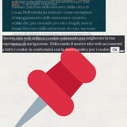
solenne concelebrazione eucaristica per San
Info
- Copyright reserved
Paolino, patrono della diocesi e della città di
Lucca.
Nell’omelia ha indicato come esemplare
«l’atteggiamento delle minoranze creative:
realtà che, pur essendo piccole e fragili, non si
fanno bloccare dalla situazione di crisi, ma sono
capaci di intuire e praticare percorsi nuovi da
Questo sito web utilizza i cookie solamente per migliorare la tua
cui sorgono realtà diverse e per certi versi
esperienza di navigazione. Utilizzando il nostro sito web acconsenti
inedite».
a tutti i cookie in conformità con la nostra policy per i cookie.
Ok