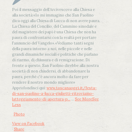
Poi il messaggio dell’Arcivescovo alla Chiesa e
alla società:
«Io mi immagino che San Paolino
dica oggi alla Chiesa di Lucca di non avere paura.
La Chiesa del Concilio, del Cammino sinodale e
del magistero dei papi è una Chiesa che non ha
paura di confrontarsi con la realtà per portare
l'annuncio del Vangelo»
.
«Vediamo tanti segni
della paura intorno a noi, nelle piccole e nelle
grandi dinamiche sociali e politiche che parlano
di riarmo, di chiusura e di remigrazione. Di
fronte a questo, San Paolino direbbe alla nostra
società di non chiudersi, di abbandonare la
paura, perché c'è ancora molto da fare per
rendere il nostro mondo migliore»
Approfondisci qui:
www.toscanaoggi.it/festa-
di-san-paolino-a-lucca-giulietti-ritroviamo-
latteggiamento-di-apertura-p...
...
See More
See
Less
Photo
View on Facebook
·
Share