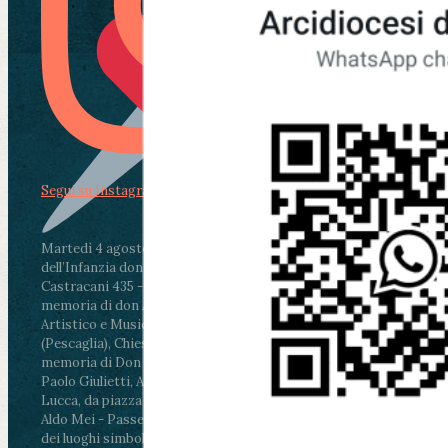
Segui su Instagram
Martedì 4 agosto2026
ore 11:30 - Lucca, Scuola
dell’Infanzia don Aldo Mei - Viale Castruccio
Castracani 435 - Inaugurazione murales in
memoria di don Aldo Mei curato dal Liceo
Artistico e Musicale “Passaglia”
.
ore 18 - Fiano
(Pescaglia), Chiesa parrocchiale - Messa in
memoria di Don Aldo Mei celebrata da mons.
Paolo Giulietti, Arcivescovo di Lucca
.
ore 20.30 -
Lucca, da piazza San Michele al Cippo di don
Aldo Mei - Passeggiata della Memoria in alcuni
dei luoghi simbolo della città. Ritrovo alle ore