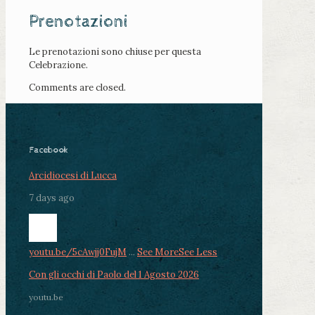
Prenotazioni
Le prenotazioni sono chiuse per questa
Celebrazione.
Comments are closed.
Facebook
Arcidiocesi di Lucca
7 days ago
youtu.be/5cAwjj0FujM
...
See More
See Less
Con gli occhi di Paolo del 1 Agosto 2026
youtu.be