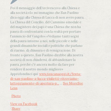
Poi il messaggio dell’Arcivescovo alla Chiesa e
alla società:
«Io mi immagino che San Paolino
dica oggi alla Chiesa di Lucca di non avere paura.
La Chiesa del Concilio, del Cammino sinodale e
del magistero dei papi è una Chiesa che non ha
paura di confrontarsi con la realtà per portare
l'annuncio del Vangelo»
.
«Vediamo tanti segni
della paura intorno a noi, nelle piccole e nelle
grandi dinamiche sociali e politiche che parlano
di riarmo, di chiusura e di remigrazione. Di
fronte a questo, San Paolino direbbe alla nostra
società di non chiudersi, di abbandonare la
paura, perché c'è ancora molto da fare per
rendere il nostro mondo migliore»
Approfondisci qui:
www.toscanaoggi.it/festa-
di-san-paolino-a-lucca-giulietti-ritroviamo-
latteggiamento-di-apertura-p...
...
See More
See
Less
Photo
View on Facebook
·
Share