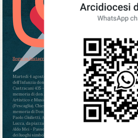
Segui su Instagram
Martedì 4 agosto2026
ore 11:30 - Lucca, Scuola
dell’Infanzia don Aldo Mei - Viale Castruccio
Castracani 435 - Inaugurazione murales in
memoria di don Aldo Mei curato dal Liceo
Artistico e Musicale “Passaglia”
.
ore 18 - Fiano
(Pescaglia), Chiesa parrocchiale - Messa in
memoria di Don Aldo Mei celebrata da mons.
Paolo Giulietti, Arcivescovo di Lucca
.
ore 20.30 -
Lucca, da piazza San Michele al Cippo di don
Aldo Mei - Passeggiata della Memoria in alcuni
dei luoghi simbolo della città. Ritrovo alle ore