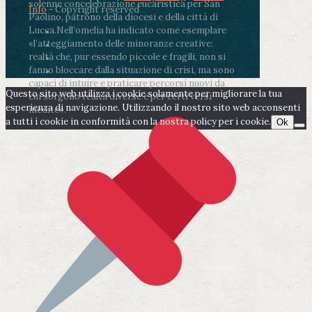
solenne concelebrazione eucaristica per San
Info
- Copyright reserved
Paolino, patrono della diocesi e della città di
Lucca.
Nell’omelia ha indicato come esemplare
«l’atteggiamento delle minoranze creative:
realtà che, pur essendo piccole e fragili, non si
fanno bloccare dalla situazione di crisi, ma sono
capaci di intuire e praticare percorsi nuovi da
Questo sito web utilizza i cookie solamente per migliorare la tua
cui sorgono realtà diverse e per certi versi
esperienza di navigazione. Utilizzando il nostro sito web acconsenti
inedite».
a tutti i cookie in conformità con la nostra policy per i cookie.
Ok