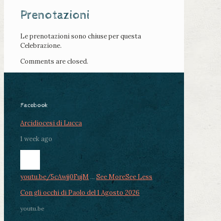
Prenotazioni
Le prenotazioni sono chiuse per questa
Celebrazione.
Comments are closed.
Facebook
Arcidiocesi di Lucca
1 week ago
youtu.be/5cAwjj0FujM
...
See More
See Less
Con gli occhi di Paolo del 1 Agosto 2026
youtu.be