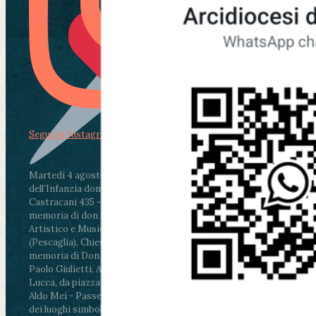
Segui su Instagram
Martedì 4 agosto2026
ore 11:30 - Lucca, Scuola
dell’Infanzia don Aldo Mei - Viale Castruccio
Castracani 435 - Inaugurazione murales in
memoria di don Aldo Mei curato dal Liceo
Artistico e Musicale “Passaglia”
.
ore 18 - Fiano
(Pescaglia), Chiesa parrocchiale - Messa in
memoria di Don Aldo Mei celebrata da mons.
Paolo Giulietti, Arcivescovo di Lucca
.
ore 20.30 -
Lucca, da piazza San Michele al Cippo di don
Aldo Mei - Passeggiata della Memoria in alcuni
dei luoghi simbolo della città. Ritrovo alle ore