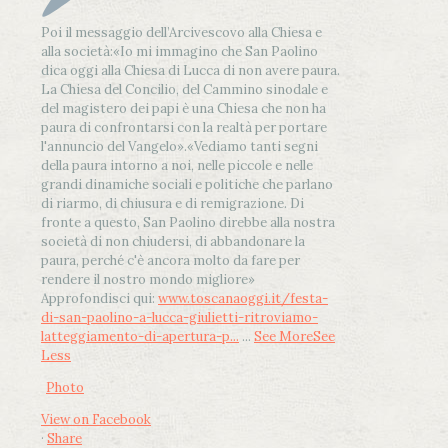
Poi il messaggio dell’Arcivescovo alla Chiesa e
alla società:
«Io mi immagino che San Paolino
dica oggi alla Chiesa di Lucca di non avere paura.
La Chiesa del Concilio, del Cammino sinodale e
del magistero dei papi è una Chiesa che non ha
paura di confrontarsi con la realtà per portare
l'annuncio del Vangelo»
.
«Vediamo tanti segni
della paura intorno a noi, nelle piccole e nelle
grandi dinamiche sociali e politiche che parlano
di riarmo, di chiusura e di remigrazione. Di
fronte a questo, San Paolino direbbe alla nostra
società di non chiudersi, di abbandonare la
paura, perché c'è ancora molto da fare per
rendere il nostro mondo migliore»
Approfondisci qui:
www.toscanaoggi.it/festa-
di-san-paolino-a-lucca-giulietti-ritroviamo-
latteggiamento-di-apertura-p...
...
See More
See
Less
Photo
View on Facebook
·
Share