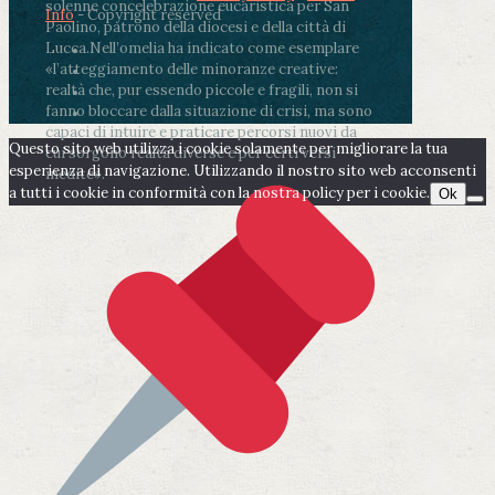
solenne concelebrazione eucaristica per San
Info
- Copyright reserved
Paolino, patrono della diocesi e della città di
Lucca.
Nell’omelia ha indicato come esemplare
«l’atteggiamento delle minoranze creative:
realtà che, pur essendo piccole e fragili, non si
fanno bloccare dalla situazione di crisi, ma sono
capaci di intuire e praticare percorsi nuovi da
Questo sito web utilizza i cookie solamente per migliorare la tua
cui sorgono realtà diverse e per certi versi
esperienza di navigazione. Utilizzando il nostro sito web acconsenti
inedite».
a tutti i cookie in conformità con la nostra policy per i cookie.
Ok