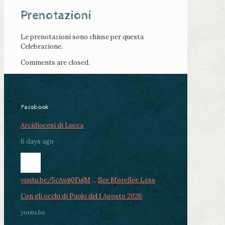
Prenotazioni
Le prenotazioni sono chiuse per questa
Celebrazione.
Comments are closed.
Facebook
Arcidiocesi di Lucca
6 days ago
youtu.be/5cAwjj0FujM
...
See More
See Less
Con gli occhi di Paolo del 1 Agosto 2026
youtu.be