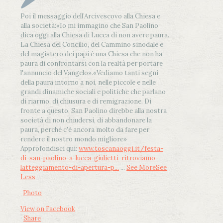
Poi il messaggio dell’Arcivescovo alla Chiesa e
alla società:
«Io mi immagino che San Paolino
dica oggi alla Chiesa di Lucca di non avere paura.
La Chiesa del Concilio, del Cammino sinodale e
del magistero dei papi è una Chiesa che non ha
paura di confrontarsi con la realtà per portare
l'annuncio del Vangelo»
.
«Vediamo tanti segni
della paura intorno a noi, nelle piccole e nelle
grandi dinamiche sociali e politiche che parlano
di riarmo, di chiusura e di remigrazione. Di
fronte a questo, San Paolino direbbe alla nostra
società di non chiudersi, di abbandonare la
paura, perché c'è ancora molto da fare per
rendere il nostro mondo migliore»
Approfondisci qui:
www.toscanaoggi.it/festa-
di-san-paolino-a-lucca-giulietti-ritroviamo-
latteggiamento-di-apertura-p...
...
See More
See
Less
Photo
View on Facebook
·
Share