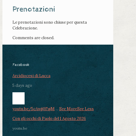
Prenotazioni
Le prenotazioni sono chiuse per questa
Celebrazione.
Comments are closed.
Facebook
Arcidiocesi di Lucca
5 days ago
youtu.be/5cAwjj0FujM
...
See More
See Less
Con gli occhi di Paolo del 1 Agosto 2026
youtu.be