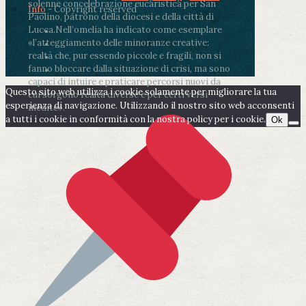
solenne concelebrazione eucaristica per San
Info
- Copyright reserved
Paolino, patrono della diocesi e della città di
Lucca.
Nell’omelia ha indicato come esemplare
«l’atteggiamento delle minoranze creative:
realtà che, pur essendo piccole e fragili, non si
fanno bloccare dalla situazione di crisi, ma sono
capaci di intuire e praticare percorsi nuovi da
Questo sito web utilizza i cookie solamente per migliorare la tua
cui sorgono realtà diverse e per certi versi
esperienza di navigazione. Utilizzando il nostro sito web acconsenti
inedite».
a tutti i cookie in conformità con la nostra policy per i cookie.
Ok