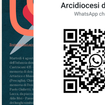
Segui su Instagram
Martedì 4 agosto2026
ore 11:30 - Lucca, Scuola
dell’Infanzia don Aldo Mei - Viale Castruccio
Castracani 435 - Inaugurazione murales in
memoria di don Aldo Mei curato dal Liceo
Artistico e Musicale “Passaglia”
.
ore 18 - Fiano
(Pescaglia), Chiesa parrocchiale - Messa in
memoria di Don Aldo Mei celebrata da mons.
Paolo Giulietti, Arcivescovo di Lucca
.
ore 20.30 -
Lucca, da piazza San Michele al Cippo di don
Aldo Mei - Passeggiata della Memoria in alcuni
dei luoghi simbolo della città. Ritrovo alle ore