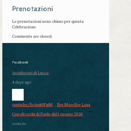
Prenotazioni
Le prenotazioni sono chiuse per questa
Celebrazione.
Comments are closed.
Facebook
Arcidiocesi di Lucca
4 days ago
youtu.be/5cAwjj0FujM
...
See More
See Less
Con gli occhi di Paolo del 1 Agosto 2026
youtu.be