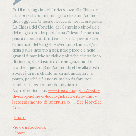
Poi il messaggio dell’Arcivescovo alla Chiesa e
alla società:
«Io mi immagino che San Paolino
dica oggi alla Chiesa di Lucca di non avere paura.
La Chiesa del Concilio, del Cammino sinodale e
del magistero dei papi è una Chiesa che non ha
paura di confrontarsi con la realtà per portare
l'annuncio del Vangelo»
.
«Vediamo tanti segni
della paura intorno a noi, nelle piccole e nelle
grandi dinamiche sociali e politiche che parlano
di riarmo, di chiusura e di remigrazione. Di
fronte a questo, San Paolino direbbe alla nostra
società di non chiudersi, di abbandonare la
paura, perché c'è ancora molto da fare per
rendere il nostro mondo migliore»
Approfondisci qui:
www.toscanaoggi.it/festa-
di-san-paolino-a-lucca-giulietti-ritroviamo-
latteggiamento-di-apertura-p...
...
See More
See
Less
Photo
View on Facebook
·
Share