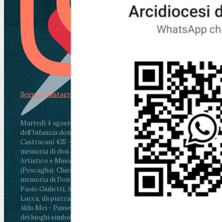
Segui su Instagram
Martedì 4 agosto2026
ore 11:30 - Lucca, Scuola
dell’Infanzia don Aldo Mei - Viale Castruccio
Castracani 435 - Inaugurazione murales in
memoria di don Aldo Mei curato dal Liceo
Artistico e Musicale “Passaglia”
.
ore 18 - Fiano
(Pescaglia), Chiesa parrocchiale - Messa in
memoria di Don Aldo Mei celebrata da mons.
Paolo Giulietti, Arcivescovo di Lucca
.
ore 20.30 -
Lucca, da piazza San Michele al Cippo di don
Aldo Mei - Passeggiata della Memoria in alcuni
dei luoghi simbolo della città. Ritrovo alle ore