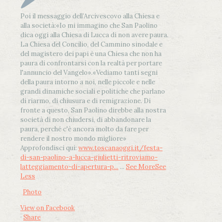
Poi il messaggio dell’Arcivescovo alla Chiesa e
alla società:
«Io mi immagino che San Paolino
dica oggi alla Chiesa di Lucca di non avere paura.
La Chiesa del Concilio, del Cammino sinodale e
del magistero dei papi è una Chiesa che non ha
paura di confrontarsi con la realtà per portare
l'annuncio del Vangelo»
.
«Vediamo tanti segni
della paura intorno a noi, nelle piccole e nelle
grandi dinamiche sociali e politiche che parlano
di riarmo, di chiusura e di remigrazione. Di
fronte a questo, San Paolino direbbe alla nostra
società di non chiudersi, di abbandonare la
paura, perché c'è ancora molto da fare per
rendere il nostro mondo migliore»
Approfondisci qui:
www.toscanaoggi.it/festa-
di-san-paolino-a-lucca-giulietti-ritroviamo-
latteggiamento-di-apertura-p...
...
See More
See
Less
Photo
View on Facebook
·
Share