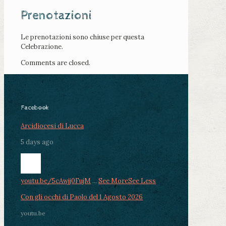
Prenotazioni
Le prenotazioni sono chiuse per questa
Celebrazione.
Comments are closed.
Facebook
Arcidiocesi di Lucca
5 days ago
youtu.be/5cAwjj0FujM
...
See More
See Less
Con gli occhi di Paolo del 1 Agosto 2026
youtu.be