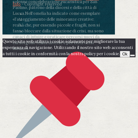
solenne concelebrazione eucaristica per San
Info
- Copyright reserved
Paolino, patrono della diocesi e della città di
Lucca.
Nell’omelia ha indicato come esemplare
«l’atteggiamento delle minoranze creative:
realtà che, pur essendo piccole e fragili, non si
fanno bloccare dalla situazione di crisi, ma sono
capaci di intuire e praticare percorsi nuovi da
Questo sito web utilizza i cookie solamente per migliorare la tua
cui sorgono realtà diverse e per certi versi
esperienza di navigazione. Utilizzando il nostro sito web acconsenti
inedite».
a tutti i cookie in conformità con la nostra policy per i cookie.
Ok