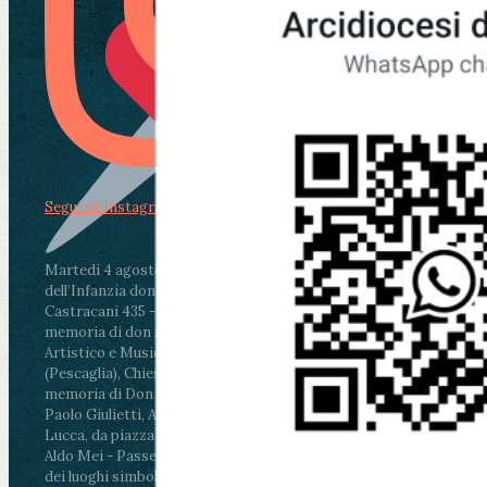
Segui su Instagram
Martedì 4 agosto2026
ore 11:30 - Lucca, Scuola
dell’Infanzia don Aldo Mei - Viale Castruccio
Castracani 435 - Inaugurazione murales in
memoria di don Aldo Mei curato dal Liceo
Artistico e Musicale “Passaglia”
.
ore 18 - Fiano
(Pescaglia), Chiesa parrocchiale - Messa in
memoria di Don Aldo Mei celebrata da mons.
Paolo Giulietti, Arcivescovo di Lucca
.
ore 20.30 -
Lucca, da piazza San Michele al Cippo di don
Aldo Mei - Passeggiata della Memoria in alcuni
dei luoghi simbolo della città. Ritrovo alle ore