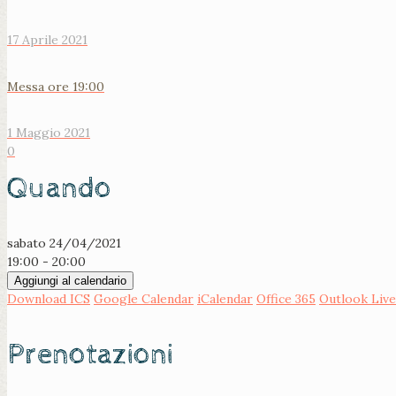
17 Aprile 2021
Messa ore 19:00
1 Maggio 2021
0
Quando
sabato 24/04/2021
19:00 - 20:00
Aggiungi al calendario
Download ICS
Google Calendar
iCalendar
Office 365
Outlook Live
Prenotazioni