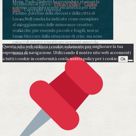
Mons. Paolo Giulietti ha presieduto stamani la
Arcidiocesi di Lucca -
Privacy Policy
-
Cookie
solenne concelebrazione eucaristica per San
Info
- Copyright reserved
Paolino, patrono della diocesi e della città di
Lucca.
Nell’omelia ha indicato come esemplare
«l’atteggiamento delle minoranze creative:
realtà che, pur essendo piccole e fragili, non si
fanno bloccare dalla situazione di crisi, ma sono
capaci di intuire e praticare percorsi nuovi da
Questo sito web utilizza i cookie solamente per migliorare la tua
cui sorgono realtà diverse e per certi versi
esperienza di navigazione. Utilizzando il nostro sito web acconsenti
inedite».
a tutti i cookie in conformità con la nostra policy per i cookie.
Ok