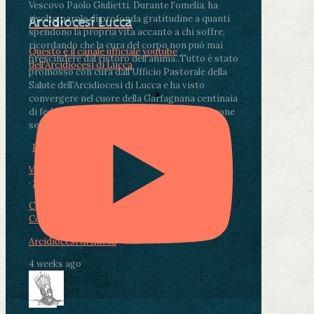
Vescovo Paolo Giulietti. Durante l'omelia, ha
rivolto parole di profonda gratitudine a quanti
Arcidiocesi Lucca
spendono la propria vita accanto a chi soffre,
ricordando che la cura del corpo non può mai
Questo è il canale ufficiale youtube
prescindere dal ristoro dell'anima.
.
Tutto è stato
dell'Arcidiocesi di Lucca
promosso con cura dall'Ufficio Pastorale della
Salute dell'Arcidiocesi di Lucca e ha visto
convergere nel cuore della Garfagnana centinaia
di fedeli, operatori sanitari, volontari e persone
segnate dalla malattia.
...
See More
See Less
Photo
View on Facebook
·
Share
Condividi su Facebook
Condividi su Twitter
Condividi su LinkedIn
Condividi via email
Arcidiocesi di Lucca
4 weeks ago