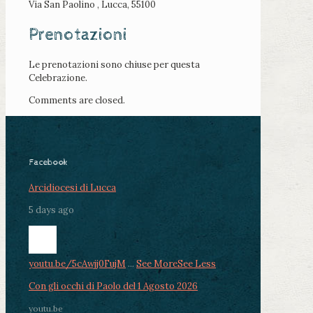
Via San Paolino , Lucca, 55100
Prenotazioni
Le prenotazioni sono chiuse per questa
Celebrazione.
Comments are closed.
Facebook
Arcidiocesi di Lucca
5 days ago
youtu.be/5cAwjj0FujM
...
See More
See Less
Con gli occhi di Paolo del 1 Agosto 2026
youtu.be