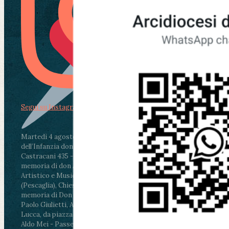
Segui su Instagram
Martedì 4 agosto2026
ore 11:30 - Lucca, Scuola
dell’Infanzia don Aldo Mei - Viale Castruccio
Castracani 435 - Inaugurazione murales in
memoria di don Aldo Mei curato dal Liceo
Artistico e Musicale “Passaglia”
.
ore 18 - Fiano
(Pescaglia), Chiesa parrocchiale - Messa in
memoria di Don Aldo Mei celebrata da mons.
Paolo Giulietti, Arcivescovo di Lucca
.
ore 20.30 -
Lucca, da piazza San Michele al Cippo di don
Aldo Mei - Passeggiata della Memoria in alcuni