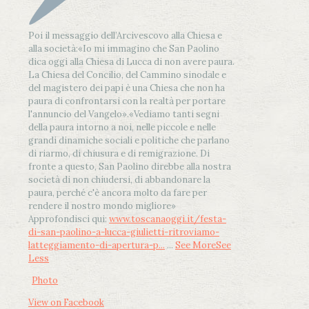
Poi il messaggio dell’Arcivescovo alla Chiesa e
alla società:
«Io mi immagino che San Paolino
dica oggi alla Chiesa di Lucca di non avere paura.
La Chiesa del Concilio, del Cammino sinodale e
del magistero dei papi è una Chiesa che non ha
paura di confrontarsi con la realtà per portare
l'annuncio del Vangelo»
.
«Vediamo tanti segni
della paura intorno a noi, nelle piccole e nelle
grandi dinamiche sociali e politiche che parlano
di riarmo, di chiusura e di remigrazione. Di
fronte a questo, San Paolino direbbe alla nostra
società di non chiudersi, di abbandonare la
paura, perché c'è ancora molto da fare per
rendere il nostro mondo migliore»
Approfondisci qui:
www.toscanaoggi.it/festa-
di-san-paolino-a-lucca-giulietti-ritroviamo-
latteggiamento-di-apertura-p...
...
See More
See
Less
Photo
View on Facebook