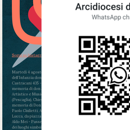
Segui su Instagram
Martedì 4 agosto2026
ore 11:30 - Lucca, Scuola
dell’Infanzia don Aldo Mei - Viale Castruccio
Castracani 435 - Inaugurazione murales in
memoria di don Aldo Mei curato dal Liceo
Artistico e Musicale “Passaglia”
.
ore 18 - Fiano
(Pescaglia), Chiesa parrocchiale - Messa in
memoria di Don Aldo Mei celebrata da mons.
Paolo Giulietti, Arcivescovo di Lucca
.
ore 20.30 -
Lucca, da piazza San Michele al Cippo di don
Aldo Mei - Passeggiata della Memoria in alcuni
dei luoghi simbolo della città. Ritrovo alle ore