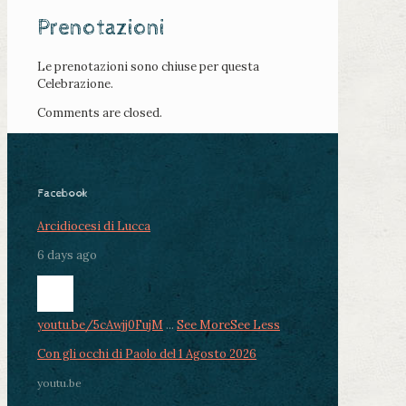
Prenotazioni
Le prenotazioni sono chiuse per questa
Celebrazione.
Comments are closed.
Facebook
Arcidiocesi di Lucca
6 days ago
youtu.be/5cAwjj0FujM
...
See More
See Less
Con gli occhi di Paolo del 1 Agosto 2026
youtu.be