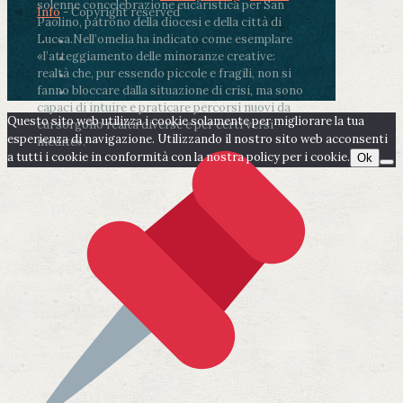
solenne concelebrazione eucaristica per San
Info
- Copyright reserved
Paolino, patrono della diocesi e della città di
Lucca.
Nell’omelia ha indicato come esemplare
«l’atteggiamento delle minoranze creative:
realtà che, pur essendo piccole e fragili, non si
fanno bloccare dalla situazione di crisi, ma sono
capaci di intuire e praticare percorsi nuovi da
Questo sito web utilizza i cookie solamente per migliorare la tua
cui sorgono realtà diverse e per certi versi
esperienza di navigazione. Utilizzando il nostro sito web acconsenti
inedite».
a tutti i cookie in conformità con la nostra policy per i cookie.
Ok