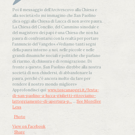
Poi il messaggio dell’Arcivescovo alla Chiesa e
alla società:
«Io mi immagino che San Paolino
dica oggi alla Chiesa di Lucca di non avere paura.
La Chiesa del Concilio, del Cammino sinodale e
del magistero dei papi è una Chiesa che non ha
paura di confrontarsi con la realtà per portare
l'annuncio del Vangelo»
.
«Vediamo tanti segni
della paura intorno a noi, nelle piccole e nelle
grandi dinamiche sociali e politiche che parlano
di riarmo, di chiusura e di remigrazione. Di
fronte a questo, San Paolino direbbe alla nostra
società di non chiudersi, di abbandonare la
paura, perché c'è ancora molto da fare per
rendere il nostro mondo migliore»
Approfondisci qui:
www.toscanaoggi.it/festa-
di-san-paolino-a-lucca-giulietti-ritroviamo-
latteggiamento-di-apertura-p...
...
See More
See
Less
Photo
View on Facebook
·
Share