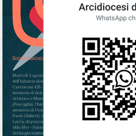
Segui su Instagram
Martedì 4 agosto2026
ore 11:30 - Lucca, Scuola
dell’Infanzia don Aldo Mei - Viale Castruccio
Castracani 435 - Inaugurazione murales in
memoria di don Aldo Mei curato dal Liceo
Artistico e Musicale “Passaglia”
.
ore 18 - Fiano
(Pescaglia), Chiesa parrocchiale - Messa in
memoria di Don Aldo Mei celebrata da mons.
Paolo Giulietti, Arcivescovo di Lucca
.
ore 20.30 -
Lucca, da piazza San Michele al Cippo di don
Aldo Mei - Passeggiata della Memoria in alcuni
dei luoghi simbolo della città. Ritrovo alle ore