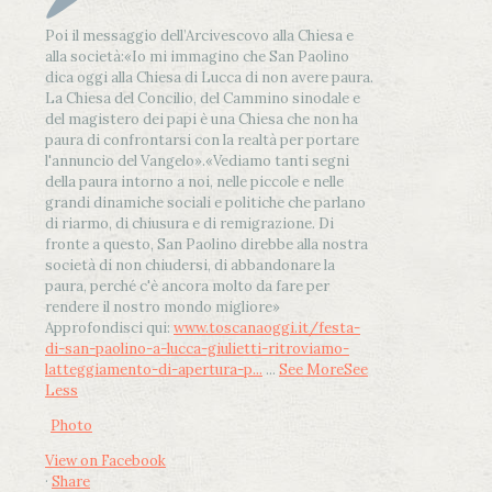
Poi il messaggio dell’Arcivescovo alla Chiesa e
alla società:
«Io mi immagino che San Paolino
dica oggi alla Chiesa di Lucca di non avere paura.
La Chiesa del Concilio, del Cammino sinodale e
del magistero dei papi è una Chiesa che non ha
paura di confrontarsi con la realtà per portare
l'annuncio del Vangelo»
.
«Vediamo tanti segni
della paura intorno a noi, nelle piccole e nelle
grandi dinamiche sociali e politiche che parlano
di riarmo, di chiusura e di remigrazione. Di
fronte a questo, San Paolino direbbe alla nostra
società di non chiudersi, di abbandonare la
paura, perché c'è ancora molto da fare per
rendere il nostro mondo migliore»
Approfondisci qui:
www.toscanaoggi.it/festa-
di-san-paolino-a-lucca-giulietti-ritroviamo-
latteggiamento-di-apertura-p...
...
See More
See
Less
Photo
View on Facebook
·
Share