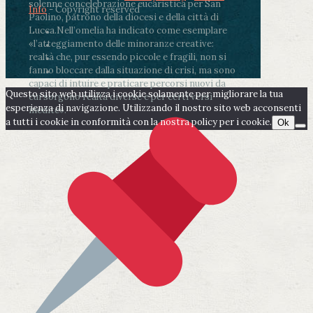
solenne concelebrazione eucaristica per San
Info
- Copyright reserved
Paolino, patrono della diocesi e della città di
Lucca.
Nell’omelia ha indicato come esemplare
«l’atteggiamento delle minoranze creative:
realtà che, pur essendo piccole e fragili, non si
fanno bloccare dalla situazione di crisi, ma sono
capaci di intuire e praticare percorsi nuovi da
Questo sito web utilizza i cookie solamente per migliorare la tua
cui sorgono realtà diverse e per certi versi
esperienza di navigazione. Utilizzando il nostro sito web acconsenti
inedite».
a tutti i cookie in conformità con la nostra policy per i cookie.
Ok