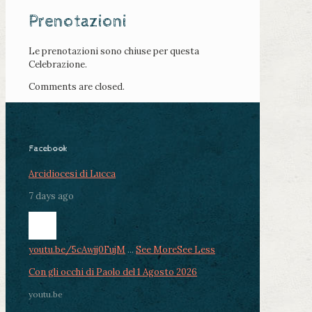
Prenotazioni
Le prenotazioni sono chiuse per questa
Celebrazione.
Comments are closed.
Facebook
Arcidiocesi di Lucca
7 days ago
youtu.be/5cAwjj0FujM
...
See More
See Less
Con gli occhi di Paolo del 1 Agosto 2026
youtu.be