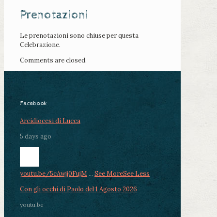
Prenotazioni
Le prenotazioni sono chiuse per questa
Celebrazione.
Comments are closed.
Facebook
Arcidiocesi di Lucca
5 days ago
youtu.be/5cAwjj0FujM
...
See More
See Less
Con gli occhi di Paolo del 1 Agosto 2026
youtu.be