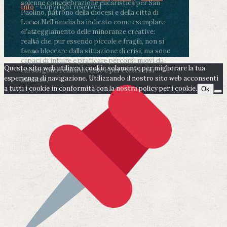
solenne concelebrazione eucaristica per San
Info
- Copyright reserved
Paolino, patrono della diocesi e della città di
Lucca.
Nell’omelia ha indicato come esemplare
«l’atteggiamento delle minoranze creative:
realtà che, pur essendo piccole e fragili, non si
fanno bloccare dalla situazione di crisi, ma sono
capaci di intuire e praticare percorsi nuovi da
Questo sito web utilizza i cookie solamente per migliorare la tua
cui sorgono realtà diverse e per certi versi
esperienza di navigazione. Utilizzando il nostro sito web acconsenti
inedite».
a tutti i cookie in conformità con la nostra policy per i cookie.
Ok