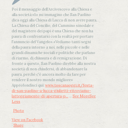
Poi il messaggio dell’Arcivescovo alla Chiesa e
alla società:
«Io mi immagino che San Paolino
dica oggi alla Chiesa di Lucca di non avere paura.
La Chiesa del Concilio, del Cammino sinodale e
del magistero dei papi è una Chiesa che non ha
paura di confrontarsi con la realtà per portare
l'annuncio del Vangelo»
.
«Vediamo tanti segni
della paura intorno a noi, nelle piccole e nelle
grandi dinamiche sociali e politiche che parlano
di riarmo, di chiusura e di remigrazione. Di
fronte a questo, San Paolino direbbe alla nostra
società di non chiudersi, di abbandonare la
paura, perché c'è ancora molto da fare per
rendere il nostro mondo migliore»
Approfondisci qui:
www.toscanaoggi.it/festa-
di-san-paolino-a-lucca-giulietti-ritroviamo-
latteggiamento-di-apertura-p...
...
See More
See
Less
Photo
View on Facebook
·
Share