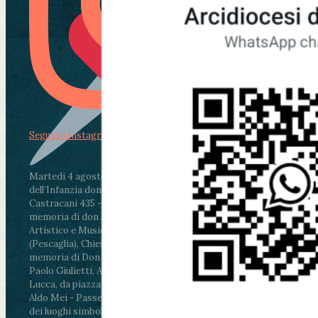
Segui su Instagram
Martedì 4 agosto2026
ore 11:30 - Lucca, Scuola
dell’Infanzia don Aldo Mei - Viale Castruccio
Castracani 435 - Inaugurazione murales in
memoria di don Aldo Mei curato dal Liceo
Artistico e Musicale “Passaglia”
.
ore 18 - Fiano
(Pescaglia), Chiesa parrocchiale - Messa in
memoria di Don Aldo Mei celebrata da mons.
Paolo Giulietti, Arcivescovo di Lucca
.
ore 20.30 -
Lucca, da piazza San Michele al Cippo di don
Aldo Mei - Passeggiata della Memoria in alcuni
dei luoghi simbolo della città. Ritrovo alle ore