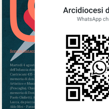
Segui su Instagram
Martedì 4 agosto2026
ore 11:30 - Lucca, Scuola
dell’Infanzia don Aldo Mei - Viale Castruccio
Castracani 435 - Inaugurazione murales in
memoria di don Aldo Mei curato dal Liceo
Artistico e Musicale “Passaglia”
.
ore 18 - Fiano
(Pescaglia), Chiesa parrocchiale - Messa in
memoria di Don Aldo Mei celebrata da mons.
Paolo Giulietti, Arcivescovo di Lucca
.
ore 20.30 -
Lucca, da piazza San Michele al Cippo di don
Aldo Mei - Passeggiata della Memoria in alcuni