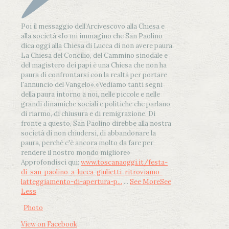
Poi il messaggio dell’Arcivescovo alla Chiesa e
alla società:
«Io mi immagino che San Paolino
dica oggi alla Chiesa di Lucca di non avere paura.
La Chiesa del Concilio, del Cammino sinodale e
del magistero dei papi è una Chiesa che non ha
paura di confrontarsi con la realtà per portare
l'annuncio del Vangelo»
.
«Vediamo tanti segni
della paura intorno a noi, nelle piccole e nelle
grandi dinamiche sociali e politiche che parlano
di riarmo, di chiusura e di remigrazione. Di
fronte a questo, San Paolino direbbe alla nostra
società di non chiudersi, di abbandonare la
paura, perché c'è ancora molto da fare per
rendere il nostro mondo migliore»
Approfondisci qui:
www.toscanaoggi.it/festa-
di-san-paolino-a-lucca-giulietti-ritroviamo-
latteggiamento-di-apertura-p...
...
See More
See
Less
Photo
View on Facebook