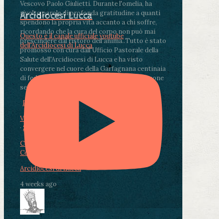
Vescovo Paolo Giulietti. Durante l'omelia, ha
rivolto parole di profonda gratitudine a quanti
Arcidiocesi Lucca
spendono la propria vita accanto a chi soffre,
ricordando che la cura del corpo non può mai
Questo è il canale ufficiale youtube
prescindere dal ristoro dell'anima.
.
Tutto è stato
dell'Arcidiocesi di Lucca
promosso con cura dall'Ufficio Pastorale della
Salute dell'Arcidiocesi di Lucca e ha visto
convergere nel cuore della Garfagnana centinaia
di fedeli, operatori sanitari, volontari e persone
segnate dalla malattia.
...
See More
See Less
Photo
View on Facebook
·
Share
Condividi su Facebook
Condividi su Twitter
Condividi su LinkedIn
Condividi via email
Arcidiocesi di Lucca
4 weeks ago