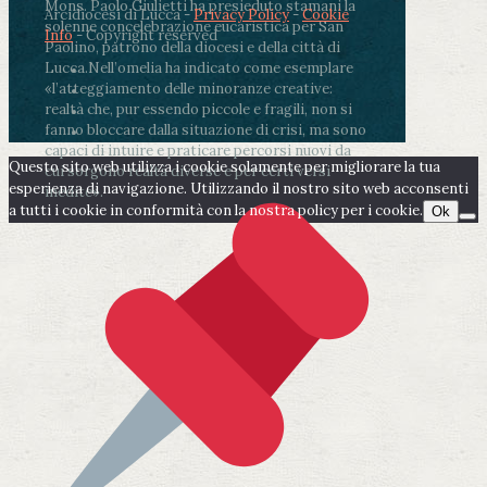
Mons. Paolo Giulietti ha presieduto stamani la
Arcidiocesi di Lucca -
Privacy Policy
-
Cookie
solenne concelebrazione eucaristica per San
Info
- Copyright reserved
Paolino, patrono della diocesi e della città di
Lucca.
Nell’omelia ha indicato come esemplare
«l’atteggiamento delle minoranze creative:
realtà che, pur essendo piccole e fragili, non si
fanno bloccare dalla situazione di crisi, ma sono
capaci di intuire e praticare percorsi nuovi da
Questo sito web utilizza i cookie solamente per migliorare la tua
cui sorgono realtà diverse e per certi versi
esperienza di navigazione. Utilizzando il nostro sito web acconsenti
inedite».
a tutti i cookie in conformità con la nostra policy per i cookie.
Ok