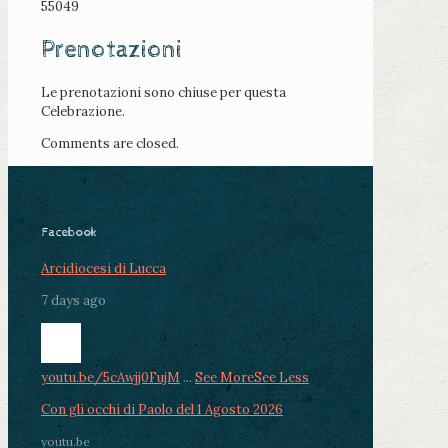
55049
Prenotazioni
Le prenotazioni sono chiuse per questa
Celebrazione.
Comments are closed.
Facebook
Arcidiocesi di Lucca
7 days ago
youtu.be/5cAwjj0FujM
...
See More
See Less
Con gli occhi di Paolo del 1 Agosto 2026
youtu.be