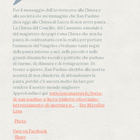
Poi il messaggio dell’Arcivescovo alla Chiesa e
alla società:
«Io mi immagino che San Paolino
dica oggi alla Chiesa di Lucca di non avere paura.
La Chiesa del Concilio, del Cammino sinodale e
del magistero dei papi è una Chiesa che non ha
paura di confrontarsi con la realtà per portare
l'annuncio del Vangelo»
.
«Vediamo tanti segni
della paura intorno a noi, nelle piccole e nelle
grandi dinamiche sociali e politiche che parlano
di riarmo, di chiusura e di remigrazione. Di
fronte a questo, San Paolino direbbe alla nostra
società di non chiudersi, di abbandonare la
paura, perché c'è ancora molto da fare per
rendere il nostro mondo migliore»
Approfondisci qui:
www.toscanaoggi.it/festa-
di-san-paolino-a-lucca-giulietti-ritroviamo-
latteggiamento-di-apertura-p...
...
See More
See
Less
Photo
View on Facebook
·
Share