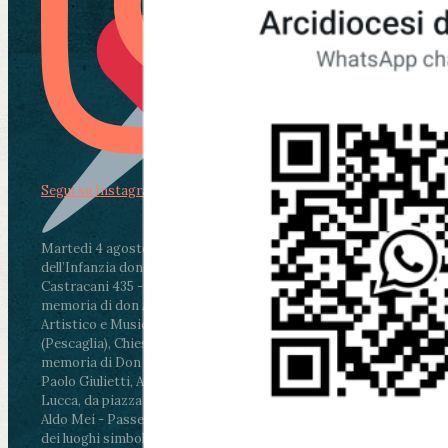
Segui su Instagram
Martedì 4 agosto2026
ore 11:30 - Lucca, Scuola
dell’Infanzia don Aldo Mei - Viale Castruccio
Castracani 435 - Inaugurazione murales in
memoria di don Aldo Mei curato dal Liceo
Artistico e Musicale “Passaglia”
.
ore 18 - Fiano
(Pescaglia), Chiesa parrocchiale - Messa in
memoria di Don Aldo Mei celebrata da mons.
Paolo Giulietti, Arcivescovo di Lucca
.
ore 20.30 -
Lucca, da piazza San Michele al Cippo di don
Aldo Mei - Passeggiata della Memoria in alcuni
dei luoghi simbolo della città. Ritrovo alle ore