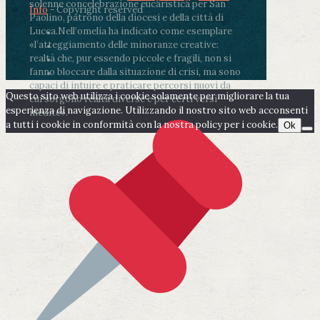
solenne concelebrazione eucaristica per San
Info
- Copyright reserved
Paolino, patrono della diocesi e della città di
Lucca.
Nell’omelia ha indicato come esemplare
«l’atteggiamento delle minoranze creative:
realtà che, pur essendo piccole e fragili, non si
fanno bloccare dalla situazione di crisi, ma sono
capaci di intuire e praticare percorsi nuovi da
Questo sito web utilizza i cookie solamente per migliorare la tua
cui sorgono realtà diverse e per certi versi
esperienza di navigazione. Utilizzando il nostro sito web acconsenti
inedite».
a tutti i cookie in conformità con la nostra policy per i cookie.
Ok