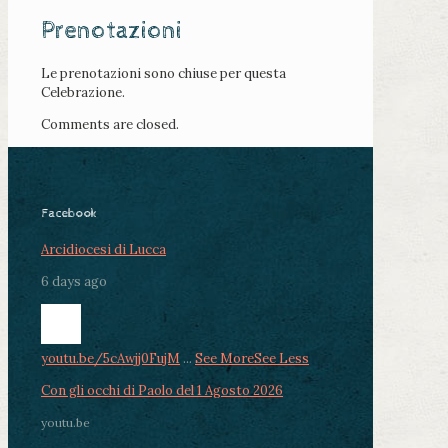
Prenotazioni
Le prenotazioni sono chiuse per questa
Celebrazione.
Comments are closed.
Facebook
Arcidiocesi di Lucca
6 days ago
youtu.be/5cAwjj0FujM
...
See More
See Less
Con gli occhi di Paolo del 1 Agosto 2026
youtu.be