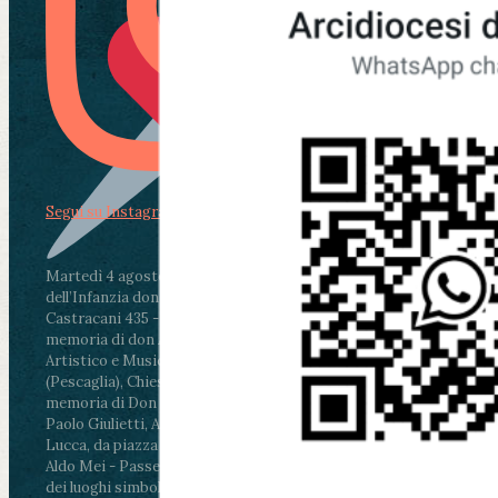
Segui su Instagram
Martedì 4 agosto2026
ore 11:30 - Lucca, Scuola
dell’Infanzia don Aldo Mei - Viale Castruccio
Castracani 435 - Inaugurazione murales in
memoria di don Aldo Mei curato dal Liceo
Artistico e Musicale “Passaglia”
.
ore 18 - Fiano
(Pescaglia), Chiesa parrocchiale - Messa in
memoria di Don Aldo Mei celebrata da mons.
Paolo Giulietti, Arcivescovo di Lucca
.
ore 20.30 -
Lucca, da piazza San Michele al Cippo di don
Aldo Mei - Passeggiata della Memoria in alcuni
dei luoghi simbolo della città. Ritrovo alle ore