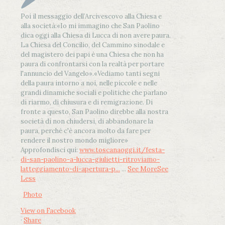
Poi il messaggio dell’Arcivescovo alla Chiesa e
alla società:
«Io mi immagino che San Paolino
dica oggi alla Chiesa di Lucca di non avere paura.
La Chiesa del Concilio, del Cammino sinodale e
del magistero dei papi è una Chiesa che non ha
paura di confrontarsi con la realtà per portare
l'annuncio del Vangelo»
.
«Vediamo tanti segni
della paura intorno a noi, nelle piccole e nelle
grandi dinamiche sociali e politiche che parlano
di riarmo, di chiusura e di remigrazione. Di
fronte a questo, San Paolino direbbe alla nostra
società di non chiudersi, di abbandonare la
paura, perché c'è ancora molto da fare per
rendere il nostro mondo migliore»
Approfondisci qui:
www.toscanaoggi.it/festa-
di-san-paolino-a-lucca-giulietti-ritroviamo-
latteggiamento-di-apertura-p...
...
See More
See
Less
Photo
View on Facebook
·
Share