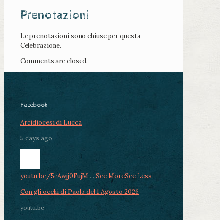
Prenotazioni
Le prenotazioni sono chiuse per questa
Celebrazione.
Comments are closed.
Facebook
Arcidiocesi di Lucca
5 days ago
youtu.be/5cAwjj0FujM
...
See More
See Less
Con gli occhi di Paolo del 1 Agosto 2026
youtu.be