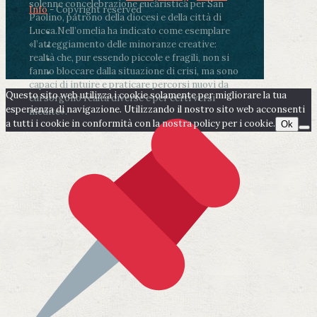
solenne concelebrazione eucaristica per San
Info
- Copyright reserved
Paolino, patrono della diocesi e della città di
Lucca.
Nell’omelia ha indicato come esemplare
«l’atteggiamento delle minoranze creative:
realtà che, pur essendo piccole e fragili, non si
fanno bloccare dalla situazione di crisi, ma sono
capaci di intuire e praticare percorsi nuovi da
Questo sito web utilizza i cookie solamente per migliorare la tua
cui sorgono realtà diverse e per certi versi
esperienza di navigazione. Utilizzando il nostro sito web acconsenti
inedite».
a tutti i cookie in conformità con la nostra policy per i cookie.
Ok