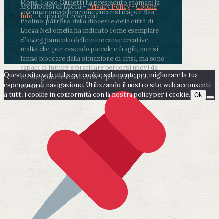
Mons. Paolo Giulietti ha presieduto stamani la
Arcidiocesi di Lucca -
Privacy Policy
-
Cookie
solenne concelebrazione eucaristica per San
Info
- Copyright reserved
Paolino, patrono della diocesi e della città di
Lucca.
Nell’omelia ha indicato come esemplare
«l’atteggiamento delle minoranze creative:
realtà che, pur essendo piccole e fragili, non si
fanno bloccare dalla situazione di crisi, ma sono
capaci di intuire e praticare percorsi nuovi da
Questo sito web utilizza i cookie solamente per migliorare la tua
cui sorgono realtà diverse e per certi versi
esperienza di navigazione. Utilizzando il nostro sito web acconsenti
inedite».
a tutti i cookie in conformità con la nostra policy per i cookie.
Ok