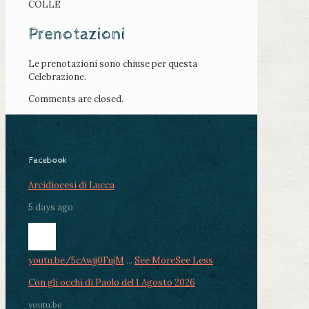
COLLE
Prenotazioni
Le prenotazioni sono chiuse per questa
Celebrazione.
Comments are closed.
Facebook
Arcidiocesi di Lucca
5 days ago
youtu.be/5cAwjj0FujM
...
See More
See Less
Con gli occhi di Paolo del 1 Agosto 2026
youtu.be