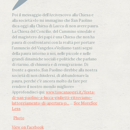
Poi il messaggio dell’Arcivescovo alla Chiesa e
alla società:
«Io mi immagino che San Paolino
dica oggi alla Chiesa di Lucca di non avere paura.
La Chiesa del Concilio, del Cammino sinodale e
del magistero dei papi è una Chiesa che non ha
paura di confrontarsi con la realtà per portare
l'annuncio del Vangelo»
.
«Vediamo tanti segni
della paura intorno a noi, nelle piccole e nelle
grandi dinamiche sociali e politiche che parlano
di riarmo, di chiusura e di remigrazione. Di
fronte a questo, San Paolino direbbe alla nostra
società di non chiudersi, di abbandonare la
paura, perché c'è ancora molto da fare per
rendere il nostro mondo migliore»
Approfondisci qui:
www.toscanaoggi.it/festa-
di-san-paolino-a-lucca-giulietti-ritroviamo-
latteggiamento-di-apertura-p...
...
See More
See
Less
Photo
View on Facebook