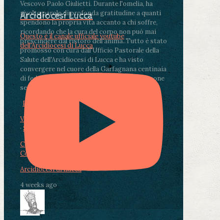
Vescovo Paolo Giulietti. Durante l'omelia, ha
rivolto parole di profonda gratitudine a quanti
Arcidiocesi Lucca
spendono la propria vita accanto a chi soffre,
ricordando che la cura del corpo non può mai
Questo è il canale ufficiale youtube
prescindere dal ristoro dell'anima.
.
Tutto è stato
dell'Arcidiocesi di Lucca
promosso con cura dall'Ufficio Pastorale della
Salute dell'Arcidiocesi di Lucca e ha visto
convergere nel cuore della Garfagnana centinaia
di fedeli, operatori sanitari, volontari e persone
segnate dalla malattia.
...
See More
See Less
Photo
View on Facebook
·
Share
Condividi su Facebook
Condividi su Twitter
Condividi su LinkedIn
Condividi via email
Arcidiocesi di Lucca
4 weeks ago