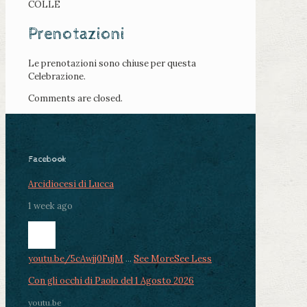
COLLE
Prenotazioni
Le prenotazioni sono chiuse per questa
Celebrazione.
Comments are closed.
Facebook
Arcidiocesi di Lucca
1 week ago
youtu.be/5cAwjj0FujM
...
See More
See Less
Con gli occhi di Paolo del 1 Agosto 2026
youtu.be