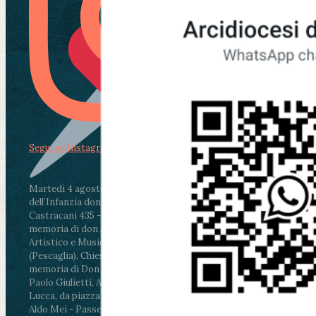
Segui su Instagram
Martedì 4 agosto2026
ore 11:30 - Lucca, Scuola
dell’Infanzia don Aldo Mei - Viale Castruccio
Castracani 435 - Inaugurazione murales in
memoria di don Aldo Mei curato dal Liceo
Artistico e Musicale “Passaglia”
.
ore 18 - Fiano
(Pescaglia), Chiesa parrocchiale - Messa in
memoria di Don Aldo Mei celebrata da mons.
Paolo Giulietti, Arcivescovo di Lucca
.
ore 20.30 -
Lucca, da piazza San Michele al Cippo di don
Aldo Mei - Passeggiata della Memoria in alcuni