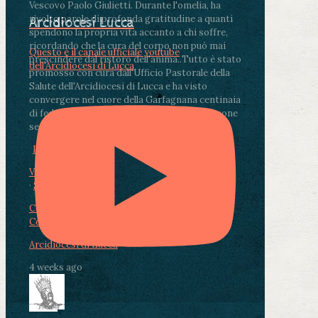
Vescovo Paolo Giulietti. Durante l'omelia, ha
rivolto parole di profonda gratitudine a quanti
Arcidiocesi Lucca
spendono la propria vita accanto a chi soffre,
ricordando che la cura del corpo non può mai
Questo è il canale ufficiale youtube
prescindere dal ristoro dell'anima.
.
Tutto è stato
dell'Arcidiocesi di Lucca
promosso con cura dall'Ufficio Pastorale della
Salute dell'Arcidiocesi di Lucca e ha visto
convergere nel cuore della Garfagnana centinaia
di fedeli, operatori sanitari, volontari e persone
segnate dalla malattia.
...
See More
See Less
Photo
View on Facebook
·
Share
Condividi su Facebook
Condividi su Twitter
Condividi su LinkedIn
Condividi via email
Arcidiocesi di Lucca
4 weeks ago