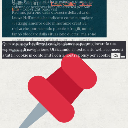
Mons. Paolo Giulietti ha presieduto stamani la
Arcidiocesi di Lucca -
Privacy Policy
-
Cookie
solenne concelebrazione eucaristica per San
Info
- Copyright reserved
Paolino, patrono della diocesi e della città di
Lucca.
Nell’omelia ha indicato come esemplare
«l’atteggiamento delle minoranze creative:
realtà che, pur essendo piccole e fragili, non si
fanno bloccare dalla situazione di crisi, ma sono
capaci di intuire e praticare percorsi nuovi da
Questo sito web utilizza i cookie solamente per migliorare la tua
cui sorgono realtà diverse e per certi versi
esperienza di navigazione. Utilizzando il nostro sito web acconsenti
inedite».
a tutti i cookie in conformità con la nostra policy per i cookie.
Ok