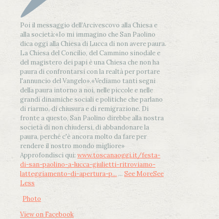
Poi il messaggio dell’Arcivescovo alla Chiesa e
alla società:
«Io mi immagino che San Paolino
dica oggi alla Chiesa di Lucca di non avere paura.
La Chiesa del Concilio, del Cammino sinodale e
del magistero dei papi è una Chiesa che non ha
paura di confrontarsi con la realtà per portare
l'annuncio del Vangelo»
.
«Vediamo tanti segni
della paura intorno a noi, nelle piccole e nelle
grandi dinamiche sociali e politiche che parlano
di riarmo, di chiusura e di remigrazione. Di
fronte a questo, San Paolino direbbe alla nostra
società di non chiudersi, di abbandonare la
paura, perché c'è ancora molto da fare per
rendere il nostro mondo migliore»
Approfondisci qui:
www.toscanaoggi.it/festa-
di-san-paolino-a-lucca-giulietti-ritroviamo-
latteggiamento-di-apertura-p...
...
See More
See
Less
Photo
View on Facebook