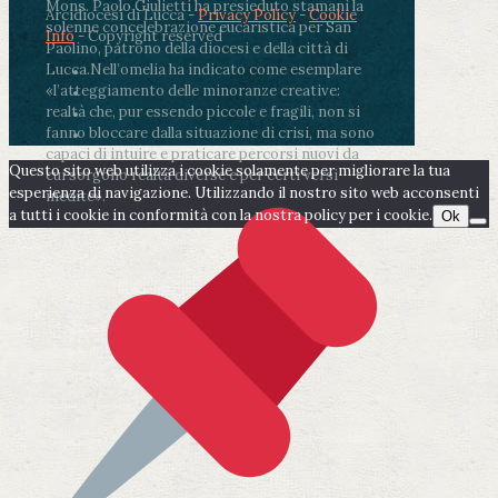
Mons. Paolo Giulietti ha presieduto stamani la
Arcidiocesi di Lucca -
Privacy Policy
-
Cookie
solenne concelebrazione eucaristica per San
Info
- Copyright reserved
Paolino, patrono della diocesi e della città di
Lucca.
Nell’omelia ha indicato come esemplare
«l’atteggiamento delle minoranze creative:
realtà che, pur essendo piccole e fragili, non si
fanno bloccare dalla situazione di crisi, ma sono
capaci di intuire e praticare percorsi nuovi da
Questo sito web utilizza i cookie solamente per migliorare la tua
cui sorgono realtà diverse e per certi versi
esperienza di navigazione. Utilizzando il nostro sito web acconsenti
inedite».
a tutti i cookie in conformità con la nostra policy per i cookie.
Ok