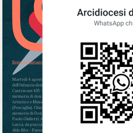
Segui su Instagram
Martedì 4 agosto2026
ore 11:30 - Lucca, Scuola
dell’Infanzia don Aldo Mei - Viale Castruccio
Castracani 435 - Inaugurazione murales in
memoria di don Aldo Mei curato dal Liceo
Artistico e Musicale “Passaglia”
.
ore 18 - Fiano
(Pescaglia), Chiesa parrocchiale - Messa in
memoria di Don Aldo Mei celebrata da mons.
Paolo Giulietti, Arcivescovo di Lucca
.
ore 20.30 -
Lucca, da piazza San Michele al Cippo di don
Aldo Mei - Passeggiata della Memoria in alcuni