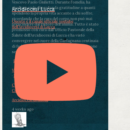
Vescovo Paolo Giulietti. Durante l'omelia, ha
rivolto parole di profonda gratitudine a quanti
Arcidiocesi Lucca
spendono la propria vita accanto a chi soffre,
ricordando che la cura del corpo non può mai
Questo è il canale ufficiale youtube
prescindere dal ristoro dell'anima.
.
Tutto è stato
dell'Arcidiocesi di Lucca
promosso con cura dall'Ufficio Pastorale della
Salute dell'Arcidiocesi di Lucca e ha visto
convergere nel cuore della Garfagnana centinaia
di fedeli, operatori sanitari, volontari e persone
segnate dalla malattia.
...
See More
See Less
Photo
View on Facebook
·
Share
Condividi su Facebook
Condividi su Twitter
Condividi su LinkedIn
Condividi via email
Arcidiocesi di Lucca
4 weeks ago