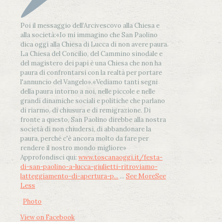
Poi il messaggio dell’Arcivescovo alla Chiesa e
alla società:
«Io mi immagino che San Paolino
dica oggi alla Chiesa di Lucca di non avere paura.
La Chiesa del Concilio, del Cammino sinodale e
del magistero dei papi è una Chiesa che non ha
paura di confrontarsi con la realtà per portare
l'annuncio del Vangelo»
.
«Vediamo tanti segni
della paura intorno a noi, nelle piccole e nelle
grandi dinamiche sociali e politiche che parlano
di riarmo, di chiusura e di remigrazione. Di
fronte a questo, San Paolino direbbe alla nostra
società di non chiudersi, di abbandonare la
paura, perché c'è ancora molto da fare per
rendere il nostro mondo migliore»
Approfondisci qui:
www.toscanaoggi.it/festa-
di-san-paolino-a-lucca-giulietti-ritroviamo-
latteggiamento-di-apertura-p...
...
See More
See
Less
Photo
View on Facebook