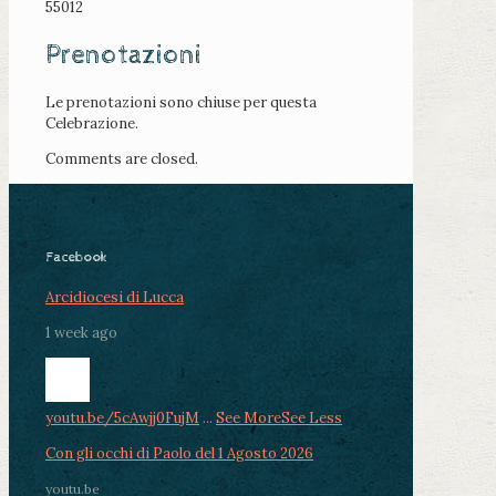
55012
Prenotazioni
Le prenotazioni sono chiuse per questa
Celebrazione.
Comments are closed.
Facebook
Arcidiocesi di Lucca
1 week ago
youtu.be/5cAwjj0FujM
...
See More
See Less
Con gli occhi di Paolo del 1 Agosto 2026
youtu.be