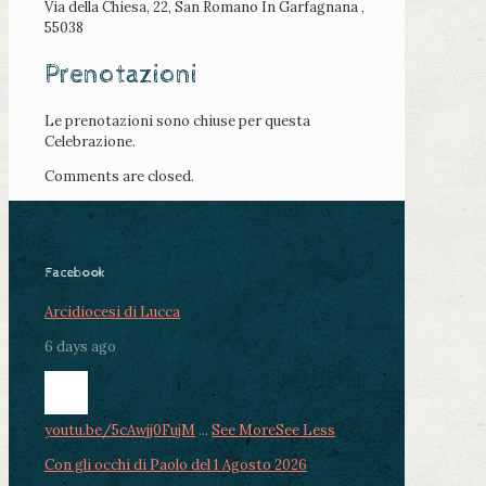
Via della Chiesa, 22, San Romano In Garfagnana ,
55038
Prenotazioni
Le prenotazioni sono chiuse per questa
Celebrazione.
Comments are closed.
Facebook
Arcidiocesi di Lucca
6 days ago
youtu.be/5cAwjj0FujM
...
See More
See Less
Con gli occhi di Paolo del 1 Agosto 2026