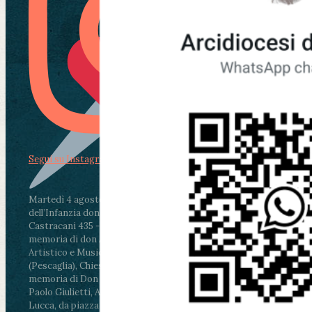
Segui su Instagram
Martedì 4 agosto2026
ore 11:30 - Lucca, Scuola
dell’Infanzia don Aldo Mei - Viale Castruccio
Castracani 435 - Inaugurazione murales in
memoria di don Aldo Mei curato dal Liceo
Artistico e Musicale “Passaglia”
.
ore 18 - Fiano
(Pescaglia), Chiesa parrocchiale - Messa in
memoria di Don Aldo Mei celebrata da mons.
Paolo Giulietti, Arcivescovo di Lucca
.
ore 20.30 -
Lucca, da piazza San Michele al Cippo di don