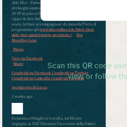
Aldo Mei - Passeggiata della Memoria in alcuni
dei luoghi simbolo della città. Ritrovo alle ore
20.30 in piazza San Michele con conclusione al
cippo di don Aldo Mei (Porta Elisa). Durante le
soste, letture accompagnate da musiche
Tutto il
programma qui:
www.diocesilucca.it/blog/don-
aldo-mei-anniversario-uccisione/
...
See
More
See Less
Photo
View on Facebook
·
Share
Condividi su Facebook
Condividi su Twitter
Condividi su LinkedIn
Condividi via email
Arcidiocesi di Lucca
2 weeks ago
Domenica 19 luglio si è svolta, sul Monte
Argegna, la XXII Giornata Diocesana della Salute.