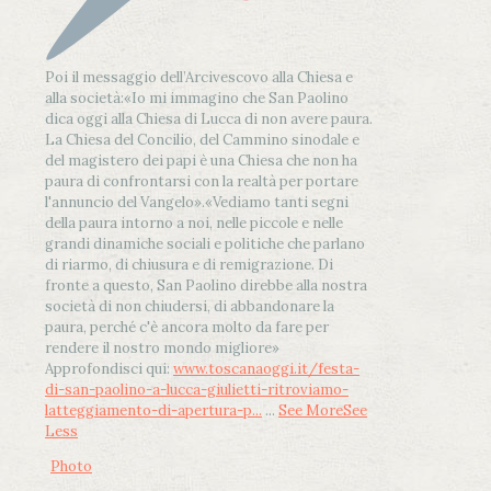
Poi il messaggio dell’Arcivescovo alla Chiesa e
alla società:
«Io mi immagino che San Paolino
dica oggi alla Chiesa di Lucca di non avere paura.
La Chiesa del Concilio, del Cammino sinodale e
del magistero dei papi è una Chiesa che non ha
paura di confrontarsi con la realtà per portare
l'annuncio del Vangelo»
.
«Vediamo tanti segni
della paura intorno a noi, nelle piccole e nelle
grandi dinamiche sociali e politiche che parlano
di riarmo, di chiusura e di remigrazione. Di
fronte a questo, San Paolino direbbe alla nostra
società di non chiudersi, di abbandonare la
paura, perché c'è ancora molto da fare per
rendere il nostro mondo migliore»
Approfondisci qui:
www.toscanaoggi.it/festa-
di-san-paolino-a-lucca-giulietti-ritroviamo-
latteggiamento-di-apertura-p...
...
See More
See
Less
Photo