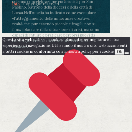
solenne concelebrazione eucaristica per San
Info
- Copyright reserved
Paolino, patrono della diocesi e della città di
Lucca.
Nell’omelia ha indicato come esemplare
«l’atteggiamento delle minoranze creative:
realtà che, pur essendo piccole e fragili, non si
fanno bloccare dalla situazione di crisi, ma sono
capaci di intuire e praticare percorsi nuovi da
Questo sito web utilizza i cookie solamente per migliorare la tua
cui sorgono realtà diverse e per certi versi
esperienza di navigazione. Utilizzando il nostro sito web acconsenti
inedite».
a tutti i cookie in conformità con la nostra policy per i cookie.
Ok