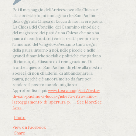
Poi il messaggio dell’Arcivescovo alla Chiesa e
alla società:
«Io mi immagino che San Paolino
dica oggi alla Chiesa di Lucca di non avere paura.
La Chiesa del Concilio, del Cammino sinodale e
del magistero dei papi è una Chiesa che non ha
paura di confrontarsi con la realtà per portare
l'annuncio del Vangelo»
.
«Vediamo tanti segni
della paura intorno a noi, nelle piccole e nelle
grandi dinamiche sociali e politiche che parlano
di riarmo, di chiusura e di remigrazione. Di
fronte a questo, San Paolino direbbe alla nostra
società di non chiudersi, di abbandonare la
paura, perché c'è ancora molto da fare per
rendere il nostro mondo migliore»
Approfondisci qui:
www.toscanaoggi.it/festa-
di-san-paolino-a-lucca-giulietti-ritroviamo-
latteggiamento-di-apertura-p...
...
See More
See
Less
Photo
View on Facebook
·
Share