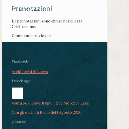
Prenotazioni
Le prenotazioni sono chiuse per questa
Celebrazione.
Comments are closed.
Facebook
Arcidiocesi di Lucca
1 week ago
youtu.be/5cAwjj0FujM
...
See More
See Less
Con gli occhi di Paolo del 1 Agosto 2026
youtu.be