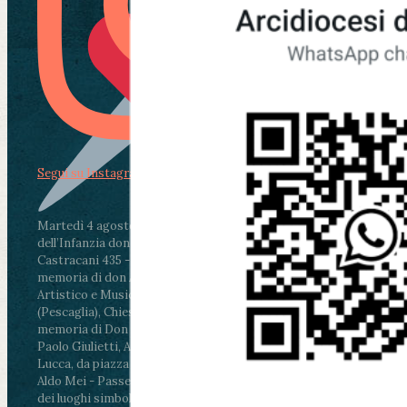
Segui su Instagram
Martedì 4 agosto2026
ore 11:30 - Lucca, Scuola
dell’Infanzia don Aldo Mei - Viale Castruccio
Castracani 435 - Inaugurazione murales in
memoria di don Aldo Mei curato dal Liceo
Artistico e Musicale “Passaglia”
.
ore 18 - Fiano
(Pescaglia), Chiesa parrocchiale - Messa in
memoria di Don Aldo Mei celebrata da mons.
Paolo Giulietti, Arcivescovo di Lucca
.
ore 20.30 -
Lucca, da piazza San Michele al Cippo di don
Aldo Mei - Passeggiata della Memoria in alcuni
dei luoghi simbolo della città. Ritrovo alle ore