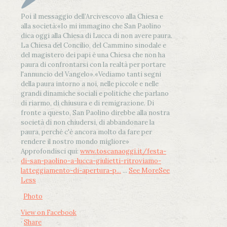
Poi il messaggio dell’Arcivescovo alla Chiesa e
alla società:
«Io mi immagino che San Paolino
dica oggi alla Chiesa di Lucca di non avere paura.
La Chiesa del Concilio, del Cammino sinodale e
del magistero dei papi è una Chiesa che non ha
paura di confrontarsi con la realtà per portare
l'annuncio del Vangelo»
.
«Vediamo tanti segni
della paura intorno a noi, nelle piccole e nelle
grandi dinamiche sociali e politiche che parlano
di riarmo, di chiusura e di remigrazione. Di
fronte a questo, San Paolino direbbe alla nostra
società di non chiudersi, di abbandonare la
paura, perché c'è ancora molto da fare per
rendere il nostro mondo migliore»
Approfondisci qui:
www.toscanaoggi.it/festa-
di-san-paolino-a-lucca-giulietti-ritroviamo-
latteggiamento-di-apertura-p...
...
See More
See
Less
Photo
View on Facebook
·
Share