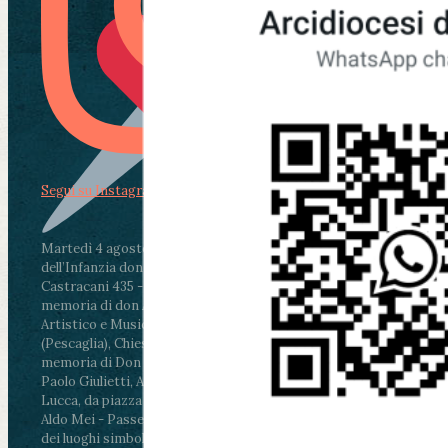
Segui su Instagram
Martedì 4 agosto2026
ore 11:30 - Lucca, Scuola
dell’Infanzia don Aldo Mei - Viale Castruccio
Castracani 435 - Inaugurazione murales in
memoria di don Aldo Mei curato dal Liceo
Artistico e Musicale “Passaglia”
.
ore 18 - Fiano
(Pescaglia), Chiesa parrocchiale - Messa in
memoria di Don Aldo Mei celebrata da mons.
Paolo Giulietti, Arcivescovo di Lucca
.
ore 20.30 -
Lucca, da piazza San Michele al Cippo di don
Aldo Mei - Passeggiata della Memoria in alcuni
dei luoghi simbolo della città. Ritrovo alle ore