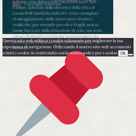
solenne concelebrazione eucaristica per San
Info
- Copyright reserved
Paolino, patrono della diocesi e della città di
Lucca.
Nell’omelia ha indicato come esemplare
«l’atteggiamento delle minoranze creative:
realtà che, pur essendo piccole e fragili, non si
fanno bloccare dalla situazione di crisi, ma sono
capaci di intuire e praticare percorsi nuovi da
Questo sito web utilizza i cookie solamente per migliorare la tua
cui sorgono realtà diverse e per certi versi
esperienza di navigazione. Utilizzando il nostro sito web acconsenti
inedite».
a tutti i cookie in conformità con la nostra policy per i cookie.
Ok