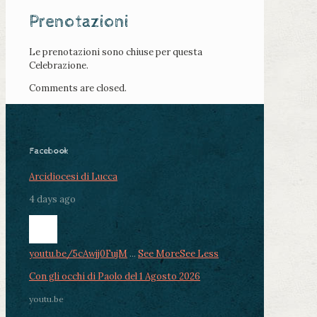
Prenotazioni
Le prenotazioni sono chiuse per questa
Celebrazione.
Comments are closed.
Facebook
Arcidiocesi di Lucca
4 days ago
youtu.be/5cAwjj0FujM
...
See More
See Less
Con gli occhi di Paolo del 1 Agosto 2026
youtu.be