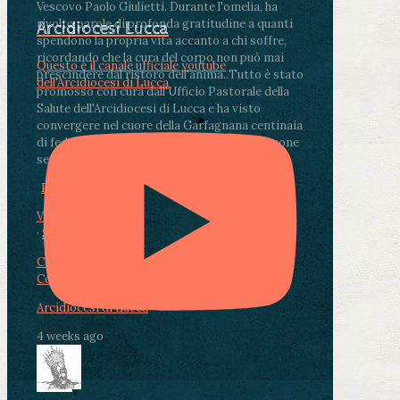
Vescovo Paolo Giulietti. Durante l'omelia, ha
rivolto parole di profonda gratitudine a quanti
Arcidiocesi Lucca
spendono la propria vita accanto a chi soffre,
ricordando che la cura del corpo non può mai
Questo è il canale ufficiale youtube
prescindere dal ristoro dell'anima.
.
Tutto è stato
dell'Arcidiocesi di Lucca
promosso con cura dall'Ufficio Pastorale della
Salute dell'Arcidiocesi di Lucca e ha visto
convergere nel cuore della Garfagnana centinaia
di fedeli, operatori sanitari, volontari e persone
segnate dalla malattia.
...
See More
See Less
Photo
View on Facebook
·
Share
Condividi su Facebook
Condividi su Twitter
Condividi su LinkedIn
Condividi via email
Arcidiocesi di Lucca
4 weeks ago