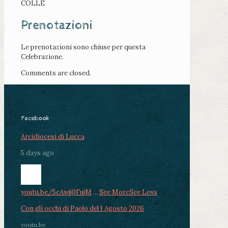
COLLE
Prenotazioni
Le prenotazioni sono chiuse per questa
Celebrazione.
Comments are closed.
Facebook
Arcidiocesi di Lucca
5 days ago
youtu.be/5cAwjj0FujM
...
See More
See Less
Con gli occhi di Paolo del 1 Agosto 2026
youtu.be