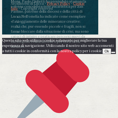
Mons. Paolo Giulietti ha presieduto stamani la
Arcidiocesi di Lucca -
Privacy Policy
-
Cookie
solenne concelebrazione eucaristica per San
Info
- Copyright reserved
Paolino, patrono della diocesi e della città di
Lucca.
Nell’omelia ha indicato come esemplare
«l’atteggiamento delle minoranze creative:
realtà che, pur essendo piccole e fragili, non si
fanno bloccare dalla situazione di crisi, ma sono
capaci di intuire e praticare percorsi nuovi da
Questo sito web utilizza i cookie solamente per migliorare la tua
cui sorgono realtà diverse e per certi versi
esperienza di navigazione. Utilizzando il nostro sito web acconsenti
inedite».
a tutti i cookie in conformità con la nostra policy per i cookie.
Ok