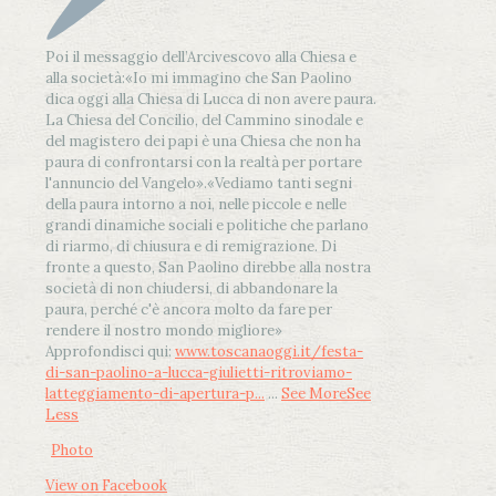
Poi il messaggio dell’Arcivescovo alla Chiesa e
alla società:
«Io mi immagino che San Paolino
dica oggi alla Chiesa di Lucca di non avere paura.
La Chiesa del Concilio, del Cammino sinodale e
del magistero dei papi è una Chiesa che non ha
paura di confrontarsi con la realtà per portare
l'annuncio del Vangelo»
.
«Vediamo tanti segni
della paura intorno a noi, nelle piccole e nelle
grandi dinamiche sociali e politiche che parlano
di riarmo, di chiusura e di remigrazione. Di
fronte a questo, San Paolino direbbe alla nostra
società di non chiudersi, di abbandonare la
paura, perché c'è ancora molto da fare per
rendere il nostro mondo migliore»
Approfondisci qui:
www.toscanaoggi.it/festa-
di-san-paolino-a-lucca-giulietti-ritroviamo-
latteggiamento-di-apertura-p...
...
See More
See
Less
Photo
View on Facebook