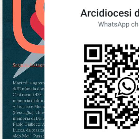
Segui su Instagram
Martedì 4 agosto2026
ore 11:30 - Lucca, Scuola
dell’Infanzia don Aldo Mei - Viale Castruccio
Castracani 435 - Inaugurazione murales in
memoria di don Aldo Mei curato dal Liceo
Artistico e Musicale “Passaglia”
.
ore 18 - Fiano
(Pescaglia), Chiesa parrocchiale - Messa in
memoria di Don Aldo Mei celebrata da mons.
Paolo Giulietti, Arcivescovo di Lucca
.
ore 20.30 -
Lucca, da piazza San Michele al Cippo di don
Aldo Mei - Passeggiata della Memoria in alcuni