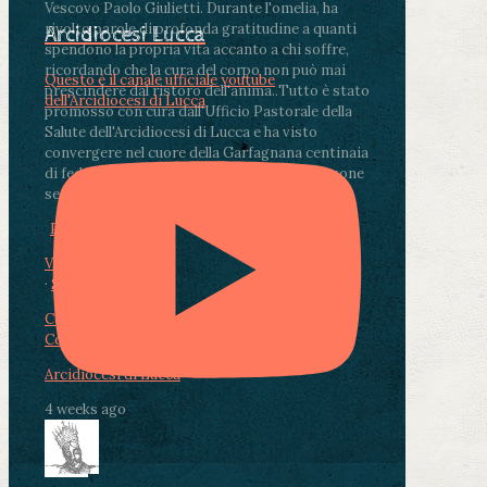
Vescovo Paolo Giulietti. Durante l'omelia, ha
rivolto parole di profonda gratitudine a quanti
Arcidiocesi Lucca
spendono la propria vita accanto a chi soffre,
ricordando che la cura del corpo non può mai
Questo è il canale ufficiale youtube
prescindere dal ristoro dell'anima.
.
Tutto è stato
dell'Arcidiocesi di Lucca
promosso con cura dall'Ufficio Pastorale della
Salute dell'Arcidiocesi di Lucca e ha visto
convergere nel cuore della Garfagnana centinaia
di fedeli, operatori sanitari, volontari e persone
segnate dalla malattia.
...
See More
See Less
Photo
View on Facebook
·
Share
Condividi su Facebook
Condividi su Twitter
Condividi su LinkedIn
Condividi via email
Arcidiocesi di Lucca
4 weeks ago