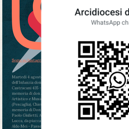
Segui su Instagram
Martedì 4 agosto2026
ore 11:30 - Lucca, Scuola
dell’Infanzia don Aldo Mei - Viale Castruccio
Castracani 435 - Inaugurazione murales in
memoria di don Aldo Mei curato dal Liceo
Artistico e Musicale “Passaglia”
.
ore 18 - Fiano
(Pescaglia), Chiesa parrocchiale - Messa in
memoria di Don Aldo Mei celebrata da mons.
Paolo Giulietti, Arcivescovo di Lucca
.
ore 20.30 -
Lucca, da piazza San Michele al Cippo di don
Aldo Mei - Passeggiata della Memoria in alcuni