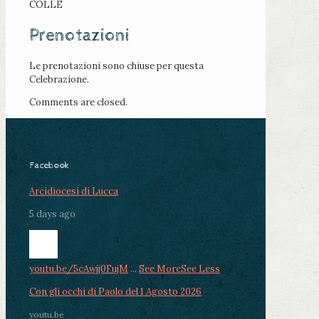
COLLE
Prenotazioni
Le prenotazioni sono chiuse per questa
Celebrazione.
Comments are closed.
Facebook
Arcidiocesi di Lucca
5 days ago
youtu.be/5cAwjj0FujM
...
See More
See Less
Con gli occhi di Paolo del 1 Agosto 2026
youtu.be