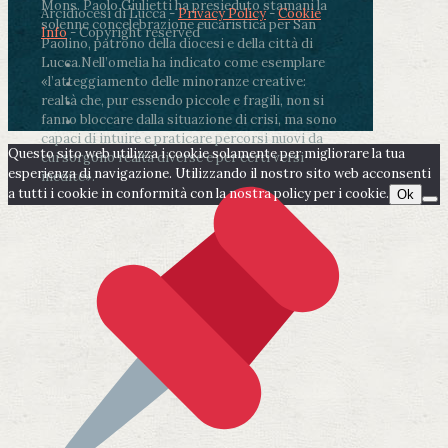
Mons. Paolo Giulietti ha presieduto stamani la
Arcidiocesi di Lucca -
Privacy Policy
-
Cookie
solenne concelebrazione eucaristica per San
Info
- Copyright reserved
Paolino, patrono della diocesi e della città di
Lucca.
Nell’omelia ha indicato come esemplare
«l’atteggiamento delle minoranze creative:
realtà che, pur essendo piccole e fragili, non si
fanno bloccare dalla situazione di crisi, ma sono
capaci di intuire e praticare percorsi nuovi da
Questo sito web utilizza i cookie solamente per migliorare la tua
cui sorgono realtà diverse e per certi versi
esperienza di navigazione. Utilizzando il nostro sito web acconsenti
inedite».
a tutti i cookie in conformità con la nostra policy per i cookie.
Ok