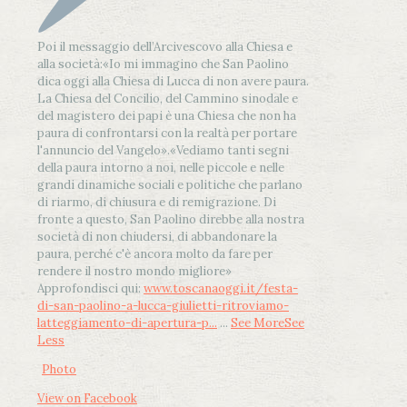
Poi il messaggio dell’Arcivescovo alla Chiesa e
alla società:
«Io mi immagino che San Paolino
dica oggi alla Chiesa di Lucca di non avere paura.
La Chiesa del Concilio, del Cammino sinodale e
del magistero dei papi è una Chiesa che non ha
paura di confrontarsi con la realtà per portare
l'annuncio del Vangelo»
.
«Vediamo tanti segni
della paura intorno a noi, nelle piccole e nelle
grandi dinamiche sociali e politiche che parlano
di riarmo, di chiusura e di remigrazione. Di
fronte a questo, San Paolino direbbe alla nostra
società di non chiudersi, di abbandonare la
paura, perché c'è ancora molto da fare per
rendere il nostro mondo migliore»
Approfondisci qui:
www.toscanaoggi.it/festa-
di-san-paolino-a-lucca-giulietti-ritroviamo-
latteggiamento-di-apertura-p...
...
See More
See
Less
Photo
View on Facebook