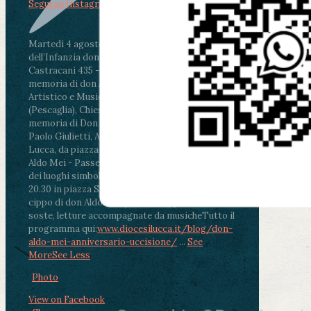
Segui su Instagram
Martedì 4 agosto2026
ore 11:30 - Lucca, Scuola
dell’Infanzia don Aldo Mei - Viale Castruccio
Castracani 435 - Inaugurazione murales in
memoria di don Aldo Mei curato dal Liceo
Artistico e Musicale “Passaglia”
.
ore 18 - Fiano
(Pescaglia), Chiesa parrocchiale - Messa in
memoria di Don Aldo Mei celebrata da mons.
Paolo Giulietti, Arcivescovo di Lucca
.
ore 20.30 -
Lucca, da piazza San Michele al Cippo di don
Aldo Mei - Passeggiata della Memoria in alcuni
dei luoghi simbolo della città. Ritrovo alle ore
20.30 in piazza San Michele con conclusione al
cippo di don Aldo Mei (Porta Elisa). Durante le
soste, letture accompagnate da musiche
Tutto il
programma qui:
www.diocesilucca.it/blog/don-
aldo-mei-anniversario-uccisione/
...
See
More
See Less
Photo
View on Facebook