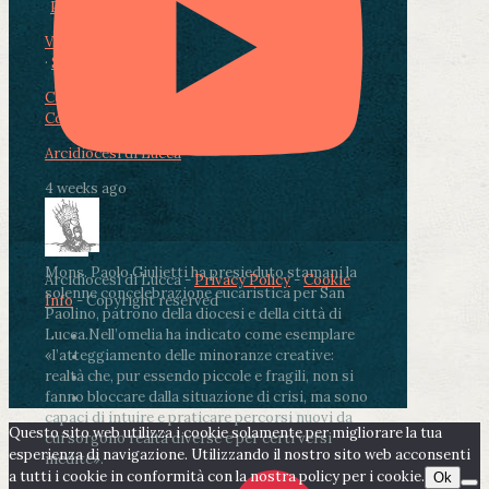
Photo
View on Facebook
·
Share
Condividi su Facebook
Condividi su Twitter
Condividi su LinkedIn
Condividi via email
Arcidiocesi di Lucca
4 weeks ago
Mons. Paolo Giulietti ha presieduto stamani la
Arcidiocesi di Lucca -
Privacy Policy
-
Cookie
solenne concelebrazione eucaristica per San
Info
- Copyright reserved
Paolino, patrono della diocesi e della città di
Lucca.
Nell’omelia ha indicato come esemplare
«l’atteggiamento delle minoranze creative:
realtà che, pur essendo piccole e fragili, non si
fanno bloccare dalla situazione di crisi, ma sono
capaci di intuire e praticare percorsi nuovi da
Questo sito web utilizza i cookie solamente per migliorare la tua
cui sorgono realtà diverse e per certi versi
esperienza di navigazione. Utilizzando il nostro sito web acconsenti
inedite».
a tutti i cookie in conformità con la nostra policy per i cookie.
Ok