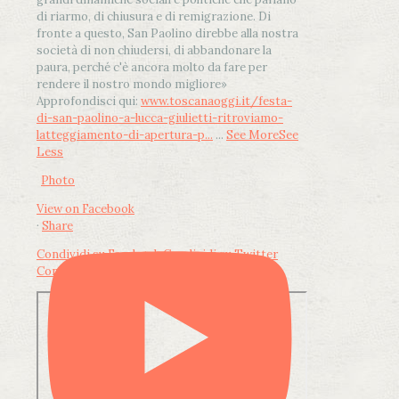
di riarmo, di chiusura e di remigrazione. Di
fronte a questo, San Paolino direbbe alla nostra
società di non chiudersi, di abbandonare la
paura, perché c'è ancora molto da fare per
rendere il nostro mondo migliore»
Approfondisci qui:
www.toscanaoggi.it/festa-
di-san-paolino-a-lucca-giulietti-ritroviamo-
latteggiamento-di-apertura-p...
...
See More
See
Less
Photo
View on Facebook
·
Share
Condividi su Facebook
Condividi su Twitter
Condividi su LinkedIn
Condividi via email