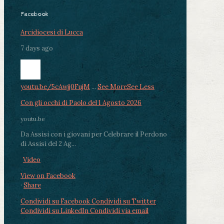
Facebook
Arcidiocesi di Lucca
7 days ago
youtu.be/5cAwjj0FujM
...
See More
See Less
Con gli occhi di Paolo del 1 Agosto 2026
youtu.be
Da Assisi con i giovani per Celebrare il Perdono
di Assisi del 2 Ag...
Video
View on Facebook
·
Share
Condividi su Facebook
Condividi su Twitter
Condividi su LinkedIn
Condividi via email