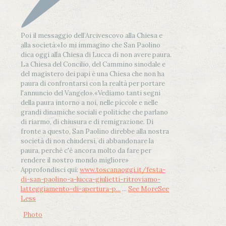
Poi il messaggio dell’Arcivescovo alla Chiesa e
alla società:
«Io mi immagino che San Paolino
dica oggi alla Chiesa di Lucca di non avere paura.
La Chiesa del Concilio, del Cammino sinodale e
del magistero dei papi è una Chiesa che non ha
paura di confrontarsi con la realtà per portare
l'annuncio del Vangelo»
.
«Vediamo tanti segni
della paura intorno a noi, nelle piccole e nelle
grandi dinamiche sociali e politiche che parlano
di riarmo, di chiusura e di remigrazione. Di
fronte a questo, San Paolino direbbe alla nostra
società di non chiudersi, di abbandonare la
paura, perché c'è ancora molto da fare per
rendere il nostro mondo migliore»
Approfondisci qui:
www.toscanaoggi.it/festa-
di-san-paolino-a-lucca-giulietti-ritroviamo-
latteggiamento-di-apertura-p...
...
See More
See
Less
Photo