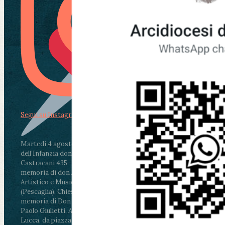
Segui su Instagram
Martedì 4 agosto2026
ore 11:30 - Lucca, Scuola
dell’Infanzia don Aldo Mei - Viale Castruccio
Castracani 435 - Inaugurazione murales in
memoria di don Aldo Mei curato dal Liceo
Artistico e Musicale “Passaglia”
.
ore 18 - Fiano
(Pescaglia), Chiesa parrocchiale - Messa in
memoria di Don Aldo Mei celebrata da mons.
Paolo Giulietti, Arcivescovo di Lucca
.
ore 20.30 -
Lucca, da piazza San Michele al Cippo di don