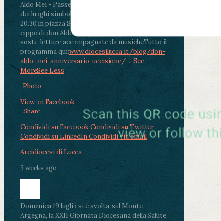
Aldo Mei - Passeggiata della Memoria in alcuni
dei luoghi simbolo della città. Ritrovo alle ore
20.30 in piazza San Michele con conclusione al
cippo di don Aldo Mei (Porta Elisa). Durante le
soste, letture accompagnate da musiche
Tutto il
programma qui:
www.diocesilucca.it/blog/don-
aldo-mei-anniversario-uccisione/
...
See
More
See Less
Photo
View on Facebook
·
Share
Condividi su Facebook
Condividi su Twitter
Condividi su LinkedIn
Condividi via email
Arcidiocesi di Lucca
3 weeks ago
Domenica 19 luglio si è svolta, sul Monte
Argegna, la XXII Giornata Diocesana della Salute.