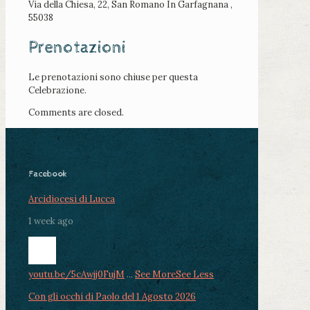
Via della Chiesa, 22, San Romano In Garfagnana ,
55038
Prenotazioni
Le prenotazioni sono chiuse per questa
Celebrazione.
Comments are closed.
Facebook
Arcidiocesi di Lucca
1 week ago
youtu.be/5cAwjj0FujM
...
See More
See Less
Con gli occhi di Paolo del 1 Agosto 2026