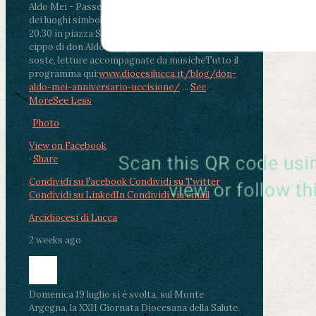
Aldo Mei - Passeggiata della Memoria in alcuni
dei luoghi simbolo della città. Ritrovo alle ore
20.30 in piazza San Michele con conclusione al
cippo di don Aldo Mei (Porta Elisa). Durante le
soste, letture accompagnate da musiche
Tutto il
programma qui:
www.diocesilucca.it/blog/don-
aldo-mei-anniversario-uccisione/
...
See
More
See Less
Photo
View on Facebook
·
Share
Condividi su Facebook
Condividi su Twitter
Condividi su LinkedIn
Condividi via email
Arcidiocesi di Lucca
2 weeks ago
Domenica 19 luglio si è svolta, sul Monte
Argegna, la XXII Giornata Diocesana della Salute.