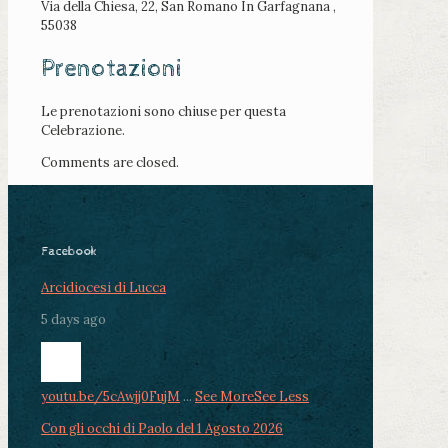
Via della Chiesa, 22, San Romano In Garfagnana ,
55038
Prenotazioni
Le prenotazioni sono chiuse per questa
Celebrazione.
Comments are closed.
Facebook
Arcidiocesi di Lucca
5 days ago
youtu.be/5cAwjj0FujM
...
See More
See Less
Con gli occhi di Paolo del 1 Agosto 2026