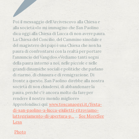
Poi il messaggio dell’Arcivescovo alla Chiesa e
alla società:
«Io mi immagino che San Paolino
dica oggi alla Chiesa di Lucca di non avere paura.
La Chiesa del Concilio, del Cammino sinodale e
del magistero dei papi è una Chiesa che non ha
paura di confrontarsi con la realtà per portare
l'annuncio del Vangelo»
.
«Vediamo tanti segni
della paura intorno a noi, nelle piccole e nelle
grandi dinamiche sociali e politiche che parlano
di riarmo, di chiusura e di remigrazione. Di
fronte a questo, San Paolino direbbe alla nostra
società di non chiudersi, di abbandonare la
paura, perché c'è ancora molto da fare per
rendere il nostro mondo migliore»
Approfondisci qui:
www.toscanaoggi.it/festa-
di-san-paolino-a-lucca-giulietti-ritroviamo-
latteggiamento-di-apertura-p...
...
See More
See
Less
Photo