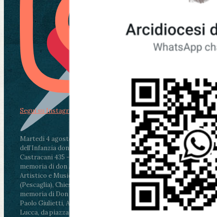
Segui su Instagram
Martedì 4 agosto2026
ore 11:30 - Lucca, Scuola
dell’Infanzia don Aldo Mei - Viale Castruccio
Castracani 435 - Inaugurazione murales in
memoria di don Aldo Mei curato dal Liceo
Artistico e Musicale “Passaglia”
.
ore 18 - Fiano
(Pescaglia), Chiesa parrocchiale - Messa in
memoria di Don Aldo Mei celebrata da mons.
Paolo Giulietti, Arcivescovo di Lucca
.
ore 20.30 -
Lucca, da piazza San Michele al Cippo di don