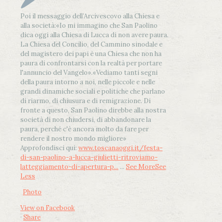
Poi il messaggio dell’Arcivescovo alla Chiesa e
alla società:
«Io mi immagino che San Paolino
dica oggi alla Chiesa di Lucca di non avere paura.
La Chiesa del Concilio, del Cammino sinodale e
del magistero dei papi è una Chiesa che non ha
paura di confrontarsi con la realtà per portare
l'annuncio del Vangelo»
.
«Vediamo tanti segni
della paura intorno a noi, nelle piccole e nelle
grandi dinamiche sociali e politiche che parlano
di riarmo, di chiusura e di remigrazione. Di
fronte a questo, San Paolino direbbe alla nostra
società di non chiudersi, di abbandonare la
paura, perché c'è ancora molto da fare per
rendere il nostro mondo migliore»
Approfondisci qui:
www.toscanaoggi.it/festa-
di-san-paolino-a-lucca-giulietti-ritroviamo-
latteggiamento-di-apertura-p...
...
See More
See
Less
Photo
View on Facebook
·
Share