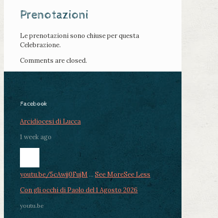
Prenotazioni
Le prenotazioni sono chiuse per questa
Celebrazione.
Comments are closed.
Facebook
Arcidiocesi di Lucca
1 week ago
youtu.be/5cAwjj0FujM
...
See More
See Less
Con gli occhi di Paolo del 1 Agosto 2026
youtu.be