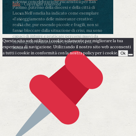
solenne concelebrazione eucaristica per San
Info
- Copyright reserved
Paolino, patrono della diocesi e della città di
Lucca.
Nell’omelia ha indicato come esemplare
«l’atteggiamento delle minoranze creative:
realtà che, pur essendo piccole e fragili, non si
fanno bloccare dalla situazione di crisi, ma sono
capaci di intuire e praticare percorsi nuovi da
Questo sito web utilizza i cookie solamente per migliorare la tua
cui sorgono realtà diverse e per certi versi
esperienza di navigazione. Utilizzando il nostro sito web acconsenti
inedite».
a tutti i cookie in conformità con la nostra policy per i cookie.
Ok