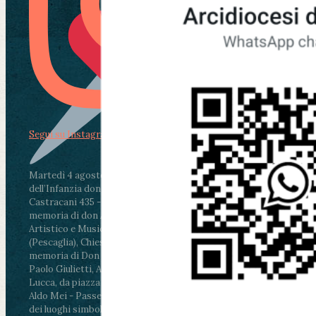
Segui su Instagram
Martedì 4 agosto2026
ore 11:30 - Lucca, Scuola
dell’Infanzia don Aldo Mei - Viale Castruccio
Castracani 435 - Inaugurazione murales in
memoria di don Aldo Mei curato dal Liceo
Artistico e Musicale “Passaglia”
.
ore 18 - Fiano
(Pescaglia), Chiesa parrocchiale - Messa in
memoria di Don Aldo Mei celebrata da mons.
Paolo Giulietti, Arcivescovo di Lucca
.
ore 20.30 -
Lucca, da piazza San Michele al Cippo di don
Aldo Mei - Passeggiata della Memoria in alcuni
dei luoghi simbolo della città. Ritrovo alle ore