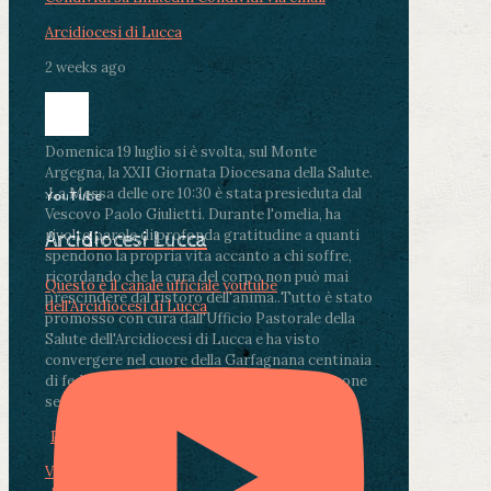
Arcidiocesi di Lucca
2 weeks ago
Domenica 19 luglio si è svolta, sul Monte
Argegna, la XXII Giornata Diocesana della Salute.
.
La Messa delle ore 10:30 è stata presieduta dal
YouTube
Vescovo Paolo Giulietti. Durante l'omelia, ha
rivolto parole di profonda gratitudine a quanti
Arcidiocesi Lucca
spendono la propria vita accanto a chi soffre,
ricordando che la cura del corpo non può mai
Questo è il canale ufficiale youtube
prescindere dal ristoro dell'anima.
.
Tutto è stato
dell'Arcidiocesi di Lucca
promosso con cura dall'Ufficio Pastorale della
Salute dell'Arcidiocesi di Lucca e ha visto
convergere nel cuore della Garfagnana centinaia
di fedeli, operatori sanitari, volontari e persone
segnate dalla malattia.
...
See More
See Less
Photo
View on Facebook