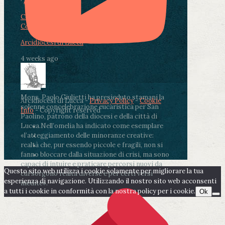
·
Share
Condividi su Facebook
Condividi su Twitter
Condividi su LinkedIn
Condividi via email
Arcidiocesi di Lucca
4 weeks ago
Mons. Paolo Giulietti ha presieduto stamani la
Arcidiocesi di Lucca -
Privacy Policy
-
Cookie
solenne concelebrazione eucaristica per San
Info
- Copyright reserved
Paolino, patrono della diocesi e della città di
Lucca.
Nell’omelia ha indicato come esemplare
«l’atteggiamento delle minoranze creative:
realtà che, pur essendo piccole e fragili, non si
fanno bloccare dalla situazione di crisi, ma sono
capaci di intuire e praticare percorsi nuovi da
Questo sito web utilizza i cookie solamente per migliorare la tua
cui sorgono realtà diverse e per certi versi
esperienza di navigazione. Utilizzando il nostro sito web acconsenti
inedite».
a tutti i cookie in conformità con la nostra policy per i cookie.
Ok