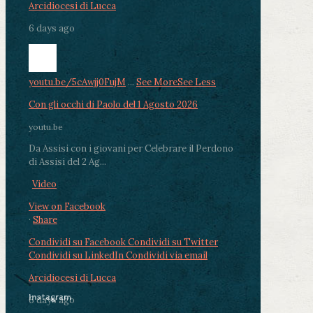
Arcidiocesi di Lucca
6 days ago
youtu.be/5cAwjj0FujM
...
See More
See Less
Con gli occhi di Paolo del 1 Agosto 2026
youtu.be
Da Assisi con i giovani per Celebrare il Perdono
di Assisi del 2 Ag...
Video
View on Facebook
·
Share
Condividi su Facebook
Condividi su Twitter
Condividi su LinkedIn
Condividi via email
Arcidiocesi di Lucca
Instagram
6 days ago