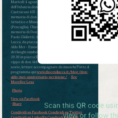
Martedì 4 agosto2026
ore 11:30 - Lucca, Scuola
dell’Infanzia don Aldo Mei - Viale Castruccio
Castracani 435 - Inaugurazione murales in
memoria di don Aldo Mei curato dal Liceo
Artistico e Musicale “Passaglia”
.
ore 18 - Fiano
(Pescaglia), Chiesa parrocchiale - Messa in
memoria di Don Aldo Mei celebrata da mons.
Paolo Giulietti, Arcivescovo di Lucca
.
ore 20.30 -
Lucca, da piazza San Michele al Cippo di don
Aldo Mei - Passeggiata della Memoria in alcuni
dei luoghi simbolo della città. Ritrovo alle ore
20.30 in piazza San Michele con conclusione al
cippo di don Aldo Mei (Porta Elisa). Durante le
soste, letture accompagnate da musiche
Tutto il
programma qui:
www.diocesilucca.it/blog/don-
aldo-mei-anniversario-uccisione/
...
See
More
See Less
Photo
View on Facebook
·
Share
Condividi su Facebook
Condividi su Twitter
Condividi su LinkedIn
Condividi via email