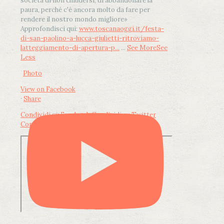
società di non chiudersi, di abbandonare la
paura, perché c'è ancora molto da fare per
rendere il nostro mondo migliore»
Approfondisci qui:
www.toscanaoggi.it/festa-
di-san-paolino-a-lucca-giulietti-ritroviamo-
latteggiamento-di-apertura-p...
...
See More
See
Less
Photo
View on Facebook
·
Share
Condividi su Facebook
Condividi su Twitter
Condividi su LinkedIn
Condividi via email