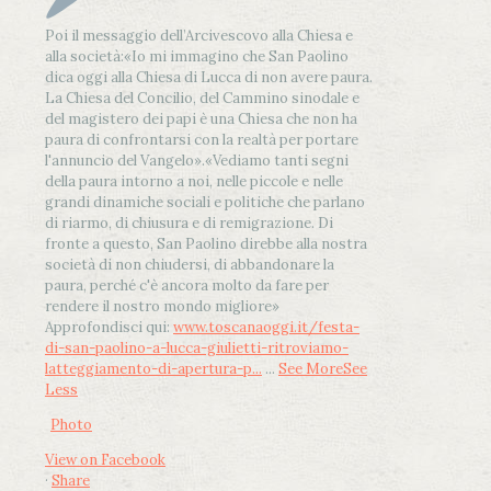
Poi il messaggio dell’Arcivescovo alla Chiesa e
alla società:
«Io mi immagino che San Paolino
dica oggi alla Chiesa di Lucca di non avere paura.
La Chiesa del Concilio, del Cammino sinodale e
del magistero dei papi è una Chiesa che non ha
paura di confrontarsi con la realtà per portare
l'annuncio del Vangelo»
.
«Vediamo tanti segni
della paura intorno a noi, nelle piccole e nelle
grandi dinamiche sociali e politiche che parlano
di riarmo, di chiusura e di remigrazione. Di
fronte a questo, San Paolino direbbe alla nostra
società di non chiudersi, di abbandonare la
paura, perché c'è ancora molto da fare per
rendere il nostro mondo migliore»
Approfondisci qui:
www.toscanaoggi.it/festa-
di-san-paolino-a-lucca-giulietti-ritroviamo-
latteggiamento-di-apertura-p...
...
See More
See
Less
Photo
View on Facebook
·
Share