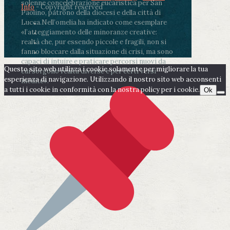
solenne concelebrazione eucaristica per San
Info
- Copyright reserved
Paolino, patrono della diocesi e della città di
Lucca.
Nell’omelia ha indicato come esemplare
«l’atteggiamento delle minoranze creative:
realtà che, pur essendo piccole e fragili, non si
fanno bloccare dalla situazione di crisi, ma sono
capaci di intuire e praticare percorsi nuovi da
Questo sito web utilizza i cookie solamente per migliorare la tua
cui sorgono realtà diverse e per certi versi
esperienza di navigazione. Utilizzando il nostro sito web acconsenti
inedite».
a tutti i cookie in conformità con la nostra policy per i cookie.
Ok