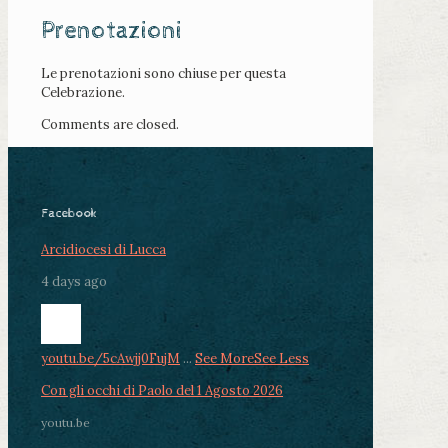
Prenotazioni
Le prenotazioni sono chiuse per questa
Celebrazione.
Comments are closed.
Facebook
Arcidiocesi di Lucca
4 days ago
youtu.be/5cAwjj0FujM
...
See More
See Less
Con gli occhi di Paolo del 1 Agosto 2026
youtu.be