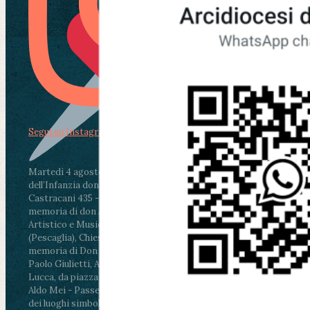
Segui su Instagram
Martedì 4 agosto2026
ore 11:30 - Lucca, Scuola
dell’Infanzia don Aldo Mei - Viale Castruccio
Castracani 435 - Inaugurazione murales in
memoria di don Aldo Mei curato dal Liceo
Artistico e Musicale “Passaglia”
.
ore 18 - Fiano
(Pescaglia), Chiesa parrocchiale - Messa in
memoria di Don Aldo Mei celebrata da mons.
Paolo Giulietti, Arcivescovo di Lucca
.
ore 20.30 -
Lucca, da piazza San Michele al Cippo di don
Aldo Mei - Passeggiata della Memoria in alcuni
dei luoghi simbolo della città. Ritrovo alle ore