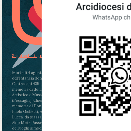
Segui su Instagram
Martedì 4 agosto2026
ore 11:30 - Lucca, Scuola
dell’Infanzia don Aldo Mei - Viale Castruccio
Castracani 435 - Inaugurazione murales in
memoria di don Aldo Mei curato dal Liceo
Artistico e Musicale “Passaglia”
.
ore 18 - Fiano
(Pescaglia), Chiesa parrocchiale - Messa in
memoria di Don Aldo Mei celebrata da mons.
Paolo Giulietti, Arcivescovo di Lucca
.
ore 20.30 -
Lucca, da piazza San Michele al Cippo di don
Aldo Mei - Passeggiata della Memoria in alcuni
dei luoghi simbolo della città. Ritrovo alle ore