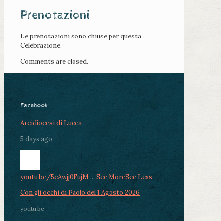
Prenotazioni
Le prenotazioni sono chiuse per questa
Celebrazione.
Comments are closed.
Facebook
Arcidiocesi di Lucca
5 days ago
youtu.be/5cAwjj0FujM
...
See More
See Less
Con gli occhi di Paolo del 1 Agosto 2026
youtu.be