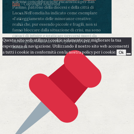
solenne concelebrazione eucaristica per San
Info
- Copyright reserved
Paolino, patrono della diocesi e della città di
Lucca.
Nell’omelia ha indicato come esemplare
«l’atteggiamento delle minoranze creative:
realtà che, pur essendo piccole e fragili, non si
fanno bloccare dalla situazione di crisi, ma sono
capaci di intuire e praticare percorsi nuovi da
Questo sito web utilizza i cookie solamente per migliorare la tua
cui sorgono realtà diverse e per certi versi
esperienza di navigazione. Utilizzando il nostro sito web acconsenti
inedite».
a tutti i cookie in conformità con la nostra policy per i cookie.
Ok