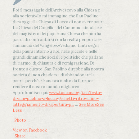
Poi il messaggio dell’Arcivescovo alla Chiesa e
alla società:
«Io mi immagino che San Paolino
dica oggi alla Chiesa di Lucca di non avere paura.
La Chiesa del Concilio, del Cammino sinodale e
del magistero dei papi è una Chiesa che non ha
paura di confrontarsi con la realtà per portare
l'annuncio del Vangelo»
.
«Vediamo tanti segni
della paura intorno a noi, nelle piccole e nelle
grandi dinamiche sociali e politiche che parlano
di riarmo, di chiusura e di remigrazione. Di
fronte a questo, San Paolino direbbe alla nostra
società di non chiudersi, di abbandonare la
paura, perché c'è ancora molto da fare per
rendere il nostro mondo migliore»
Approfondisci qui:
www.toscanaoggi.it/festa-
di-san-paolino-a-lucca-giulietti-ritroviamo-
latteggiamento-di-apertura-p...
...
See More
See
Less
Photo
View on Facebook
·
Share