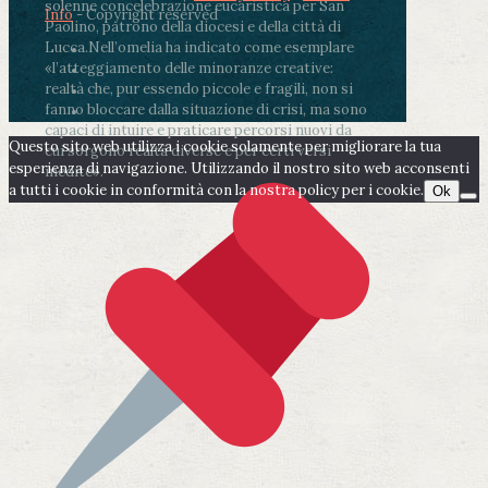
solenne concelebrazione eucaristica per San
Info
- Copyright reserved
Paolino, patrono della diocesi e della città di
Lucca.
Nell’omelia ha indicato come esemplare
«l’atteggiamento delle minoranze creative:
realtà che, pur essendo piccole e fragili, non si
fanno bloccare dalla situazione di crisi, ma sono
capaci di intuire e praticare percorsi nuovi da
Questo sito web utilizza i cookie solamente per migliorare la tua
cui sorgono realtà diverse e per certi versi
esperienza di navigazione. Utilizzando il nostro sito web acconsenti
inedite».
a tutti i cookie in conformità con la nostra policy per i cookie.
Ok