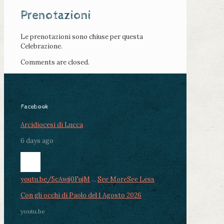
Prenotazioni
Le prenotazioni sono chiuse per questa
Celebrazione.
Comments are closed.
Facebook
Arcidiocesi di Lucca
6 days ago
youtu.be/5cAwjj0FujM
...
See More
See Less
Con gli occhi di Paolo del 1 Agosto 2026
youtu.be