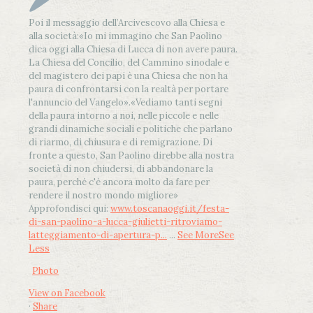
Poi il messaggio dell’Arcivescovo alla Chiesa e
alla società:
«Io mi immagino che San Paolino
dica oggi alla Chiesa di Lucca di non avere paura.
La Chiesa del Concilio, del Cammino sinodale e
del magistero dei papi è una Chiesa che non ha
paura di confrontarsi con la realtà per portare
l'annuncio del Vangelo»
.
«Vediamo tanti segni
della paura intorno a noi, nelle piccole e nelle
grandi dinamiche sociali e politiche che parlano
di riarmo, di chiusura e di remigrazione. Di
fronte a questo, San Paolino direbbe alla nostra
società di non chiudersi, di abbandonare la
paura, perché c'è ancora molto da fare per
rendere il nostro mondo migliore»
Approfondisci qui:
www.toscanaoggi.it/festa-
di-san-paolino-a-lucca-giulietti-ritroviamo-
latteggiamento-di-apertura-p...
...
See More
See
Less
Photo
View on Facebook
·
Share