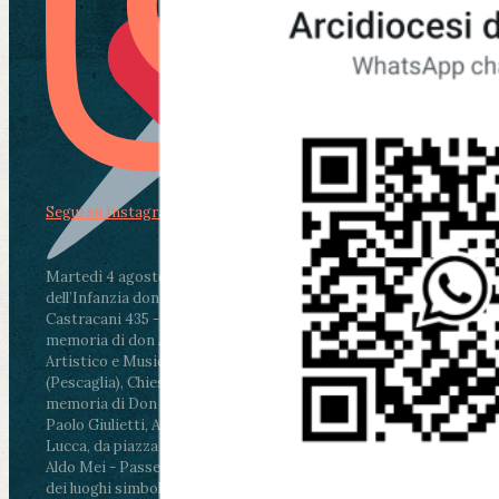
Segui su Instagram
Martedì 4 agosto2026
ore 11:30 - Lucca, Scuola
dell’Infanzia don Aldo Mei - Viale Castruccio
Castracani 435 - Inaugurazione murales in
memoria di don Aldo Mei curato dal Liceo
Artistico e Musicale “Passaglia”
.
ore 18 - Fiano
(Pescaglia), Chiesa parrocchiale - Messa in
memoria di Don Aldo Mei celebrata da mons.
Paolo Giulietti, Arcivescovo di Lucca
.
ore 20.30 -
Lucca, da piazza San Michele al Cippo di don
Aldo Mei - Passeggiata della Memoria in alcuni
dei luoghi simbolo della città. Ritrovo alle ore