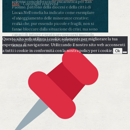
solenne concelebrazione eucaristica per San
Info
- Copyright reserved
Paolino, patrono della diocesi e della città di
Lucca.
Nell’omelia ha indicato come esemplare
«l’atteggiamento delle minoranze creative:
realtà che, pur essendo piccole e fragili, non si
fanno bloccare dalla situazione di crisi, ma sono
capaci di intuire e praticare percorsi nuovi da
Questo sito web utilizza i cookie solamente per migliorare la tua
cui sorgono realtà diverse e per certi versi
esperienza di navigazione. Utilizzando il nostro sito web acconsenti
inedite».
a tutti i cookie in conformità con la nostra policy per i cookie.
Ok