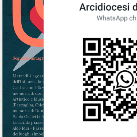
Segui su Instagram
Martedì 4 agosto2026
ore 11:30 - Lucca, Scuola
dell’Infanzia don Aldo Mei - Viale Castruccio
Castracani 435 - Inaugurazione murales in
memoria di don Aldo Mei curato dal Liceo
Artistico e Musicale “Passaglia”
.
ore 18 - Fiano
(Pescaglia), Chiesa parrocchiale - Messa in
memoria di Don Aldo Mei celebrata da mons.
Paolo Giulietti, Arcivescovo di Lucca
.
ore 20.30 -
Lucca, da piazza San Michele al Cippo di don
Aldo Mei - Passeggiata della Memoria in alcuni
dei luoghi simbolo della città. Ritrovo alle ore