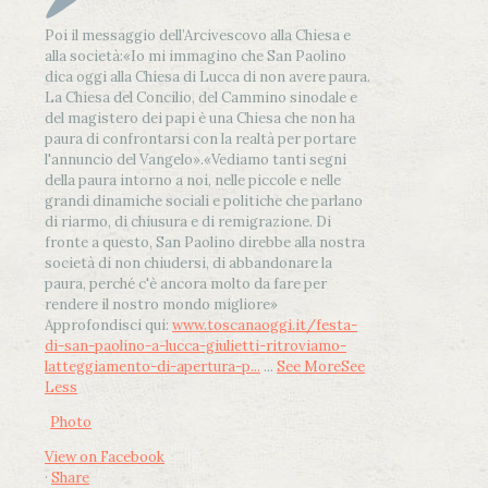
Poi il messaggio dell’Arcivescovo alla Chiesa e
alla società:
«Io mi immagino che San Paolino
dica oggi alla Chiesa di Lucca di non avere paura.
La Chiesa del Concilio, del Cammino sinodale e
del magistero dei papi è una Chiesa che non ha
paura di confrontarsi con la realtà per portare
l'annuncio del Vangelo»
.
«Vediamo tanti segni
della paura intorno a noi, nelle piccole e nelle
grandi dinamiche sociali e politiche che parlano
di riarmo, di chiusura e di remigrazione. Di
fronte a questo, San Paolino direbbe alla nostra
società di non chiudersi, di abbandonare la
paura, perché c'è ancora molto da fare per
rendere il nostro mondo migliore»
Approfondisci qui:
www.toscanaoggi.it/festa-
di-san-paolino-a-lucca-giulietti-ritroviamo-
latteggiamento-di-apertura-p...
...
See More
See
Less
Photo
View on Facebook
·
Share