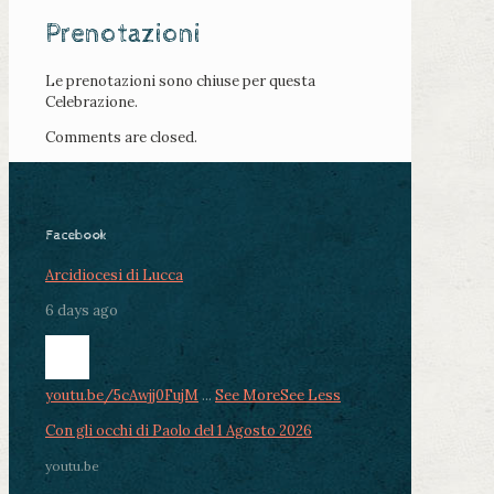
Prenotazioni
Le prenotazioni sono chiuse per questa
Celebrazione.
Comments are closed.
Facebook
Arcidiocesi di Lucca
6 days ago
youtu.be/5cAwjj0FujM
...
See More
See Less
Con gli occhi di Paolo del 1 Agosto 2026
youtu.be